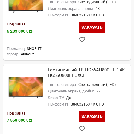
Тип телевизора:
Светодиодный (LED)
Диагональ экрана, дюйм:
43
HD-формат:
3840x2160 4K UHD
Под заказ
ЗАКАЗАТЬ
6 289 000
UZS
Продавец:
SHOP-IT
город:
Ташкент
Гостиничный ТВ HG55AU800 LED 4K
HG55U800FEUXCI
Тип телевизора:
Светодиодный (LED)
Диагональ экрана, дюйм:
55
Smart TV:
Да
HD-формат:
3840x2160 4K UHD
Под заказ
ЗАКАЗАТЬ
7 559 000
UZS