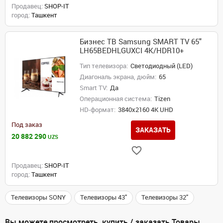
Продавец:
SHOP-IT
город:
Ташкент
Бизнес ТВ Samsung SMART TV 65"
LH65BEDHLGUXCI 4K/HDR10+
Тип телевизора:
Светодиодный (LED)
Диагональ экрана, дюйм:
65
Smart TV:
Да
Операционная система:
Tizen
HD-формат:
3840x2160 4K UHD
Под заказ
ЗАКАЗАТЬ
20 882 290
UZS
Продавец:
SHOP-IT
город:
Ташкент
Телевизоры SONY
Телевизоры 43"
Телевизоры 32"
Вы можете просмотреть, купить / заказать Товары