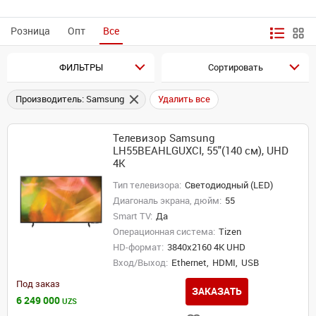
Розница
Опт
Все
ФИЛЬТРЫ
Сортировать
Производитель: Samsung
Удалить все
Телевизор Samsung
LH55BEAHLGUXCI, 55"(140 см), UHD
4K
Тип телевизора:
Светодиодный (LED)
Диагональ экрана, дюйм:
55
Smart TV:
Да
Операционная система:
Tizen
HD-формат:
3840x2160 4K UHD
Вход/Выход:
Ethernet,
HDMI,
USB
Под заказ
ЗАКАЗАТЬ
6 249 000
UZS