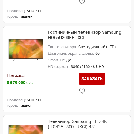
Продавец:
SHOP-IT
город:
Ташкент
Гостиничный телевизор Samsung
HG65U800FEUXCI
Тип телевизора:
Светодиодный (LED)
Диагональ экрана, дюйм:
65
Smart TV:
Да
HD-формат:
3840x2160 4K UHD
Под заказ
ЗАКАЗАТЬ
9 579 000
UZS
Продавец:
SHOP-IT
город:
Ташкент
Телевизор Samsung LED 4K
(HG43AU800EUXCI) 43"