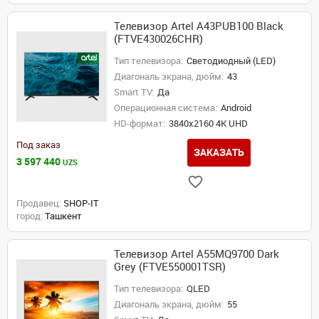
Телевизор Artel A43PUB100 Black
(FTVE430026CHR)
Тип телевизора:
Светодиодный (LED)
Диагональ экрана, дюйм:
43
Smart TV:
Да
Операционная система:
Android
HD-формат:
3840x2160 4K UHD
Под заказ
ЗАКАЗАТЬ
3 597 440
UZS
Продавец:
SHOP-IT
город:
Ташкент
Телевизор Artel A55MQ9700 Dark
Grey (FTVE550001TSR)
Тип телевизора:
QLED
Диагональ экрана, дюйм:
55