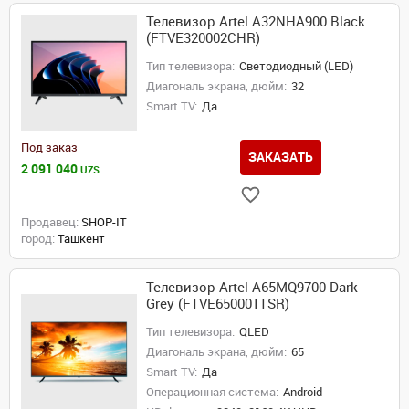
Телевизор Artel A32NHA900 Black
(FTVE320002CHR)
Тип телевизора:
Светодиодный (LED)
Диагональ экрана, дюйм:
32
Smart TV:
Да
Под заказ
ЗАКАЗАТЬ
2 091 040
UZS
Продавец:
SHOP-IT
город:
Ташкент
Телевизор Artel A65MQ9700 Dark
Grey (FTVE650001TSR)
Тип телевизора:
QLED
Диагональ экрана, дюйм:
65
Smart TV:
Да
Операционная система:
Android