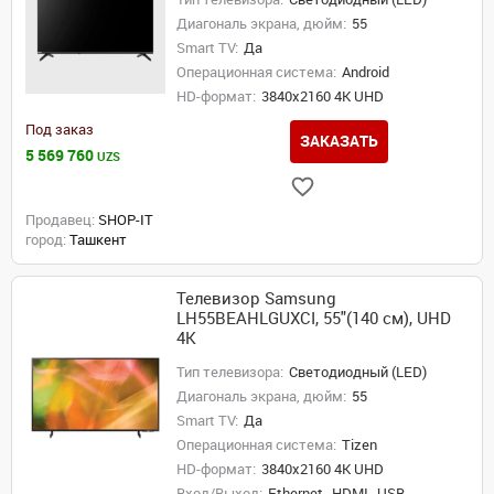
Диагональ экрана, дюйм:
55
Smart TV:
Да
Операционная система:
Android
HD-формат:
3840x2160 4K UHD
Под заказ
ЗАКАЗАТЬ
5 569 760
UZS
Продавец:
SHOP-IT
город:
Ташкент
Телевизор Samsung
LH55BEAHLGUXCI, 55"(140 см), UHD
4K
Тип телевизора:
Светодиодный (LED)
Диагональ экрана, дюйм:
55
Smart TV:
Да
Операционная система:
Tizen
HD-формат:
3840x2160 4K UHD
Вход/Выход:
Ethernet,
HDMI,
USB