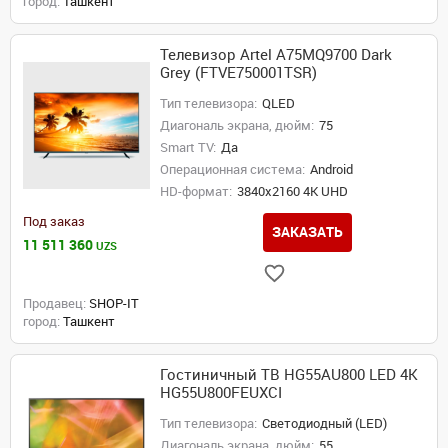
город:
Ташкент
Телевизор Artel A75MQ9700 Dark
Grey (FTVE750001TSR)
Тип телевизора:
QLED
Диагональ экрана, дюйм:
75
Smart TV:
Да
Операционная система:
Android
HD-формат:
3840x2160 4K UHD
Под заказ
ЗАКАЗАТЬ
11 511 360
UZS
Продавец:
SHOP-IT
город:
Ташкент
Гостиничный ТВ HG55AU800 LED 4K
HG55U800FEUXCI
Тип телевизора:
Светодиодный (LED)
Диагональ экрана, дюйм:
55