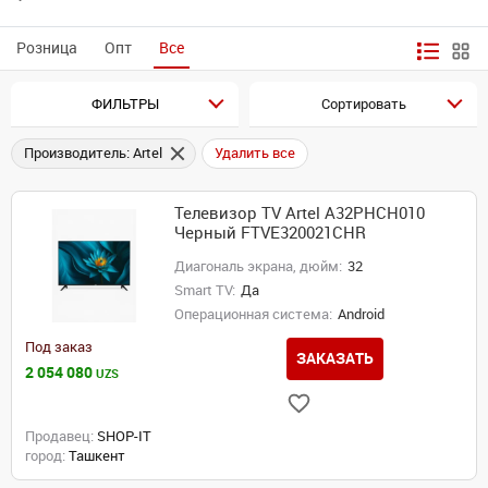
Розница
Опт
Все
ФИЛЬТРЫ
Сортировать
Производитель: Artel
Удалить все
Телевизор TV Artel A32PHCH010
Черный FTVE320021CHR
Диагональ экрана, дюйм:
32
Smart TV:
Да
Операционная система:
Android
Под заказ
ЗАКАЗАТЬ
2 054 080
UZS
Продавец:
SHOP-IT
город:
Ташкент