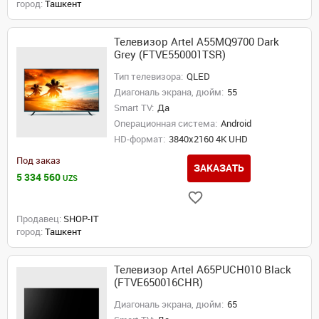
город:
Ташкент
Телевизор Artel A55MQ9700 Dark
Grey (FTVE550001TSR)
Тип телевизора:
QLED
Диагональ экрана, дюйм:
55
Smart TV:
Да
Операционная система:
Android
HD-формат:
3840x2160 4K UHD
Под заказ
ЗАКАЗАТЬ
5 334 560
UZS
Продавец:
SHOP-IT
город:
Ташкент
Телевизор Artel A65PUCH010 Black
(FTVE650016CHR)
Диагональ экрана, дюйм:
65