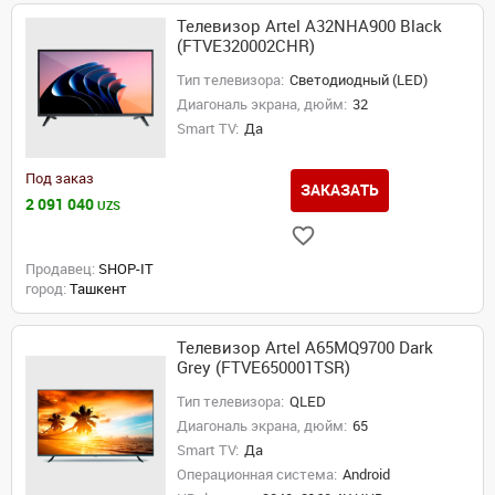
Телевизор Artel A32NHA900 Black
(FTVE320002CHR)
Тип телевизора:
Светодиодный (LED)
Диагональ экрана, дюйм:
32
Smart TV:
Да
Под заказ
ЗАКАЗАТЬ
2 091 040
UZS
Продавец:
SHOP-IT
город:
Ташкент
Телевизор Artel A65MQ9700 Dark
Grey (FTVE650001TSR)
Тип телевизора:
QLED
Диагональ экрана, дюйм:
65
Smart TV:
Да
Операционная система:
Android