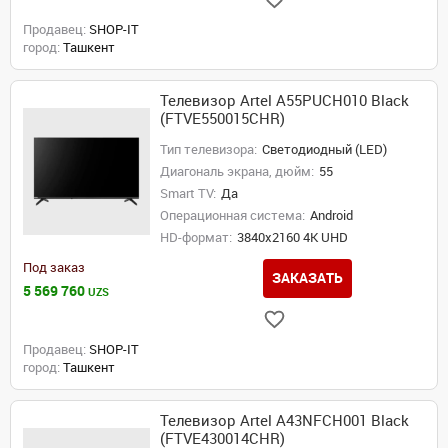
Продавец:
SHOP-IT
город:
Ташкент
Телевизор Artel A55PUCH010 Black
(FTVE550015CHR)
Тип телевизора:
Светодиодный (LED)
Диагональ экрана, дюйм:
55
Smart TV:
Да
Операционная система:
Android
HD-формат:
3840x2160 4K UHD
Под заказ
ЗАКАЗАТЬ
5 569 760
UZS
Продавец:
SHOP-IT
город:
Ташкент
Телевизор Artel A43NFCH001 Black
(FTVE430014CHR)