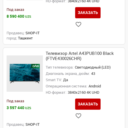
HD-формат:
3840x2160 4K UHD
Под заказ
ЗАКАЗАТЬ
8 590 400
UZS
Продавец:
SHOP-IT
город:
Ташкент
Телевизор Artel A43PUB100 Black
(FTVE430026CHR)
Тип телевизора:
Светодиодный (LED)
Диагональ экрана, дюйм:
43
Smart TV:
Да
Операционная система:
Android
HD-формат:
3840x2160 4K UHD
Под заказ
ЗАКАЗАТЬ
3 597 440
UZS
Продавец:
SHOP-IT