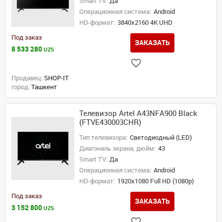
Smart TV:
Да
Операционная система:
Android
HD-формат:
3840x2160 4K UHD
Под заказ
ЗАКАЗАТЬ
8 533 280
UZS
Продавец:
SHOP-IT
город:
Ташкент
Телевизор Artel A43NFA900 Black
(FTVE430003CHR)
Тип телевизора:
Светодиодный (LED)
Диагональ экрана, дюйм:
43
Smart TV:
Да
Операционная система:
Android
HD-формат:
1920x1080 Full HD (1080p)
Под заказ
ЗАКАЗАТЬ
3 152 800
UZS