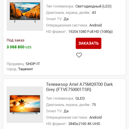
Тип телевизора:
Светодиодный (LED)
Диагональ экрана, дюйм:
43
Smart TV:
Да
Операционная система:
Android
HD-формат:
1920x1080 Full HD (1080p)
Под заказ
ЗАКАЗАТЬ
3 068 800
UZS
Продавец:
SHOP-IT
город:
Ташкент
Телевизор Artel A75MQ9700 Dark
Grey (FTVE750001TSR)
Тип телевизора:
QLED
Диагональ экрана, дюйм:
75
Smart TV:
Да
Операционная система:
Android
HD-формат:
3840x2160 4K UHD