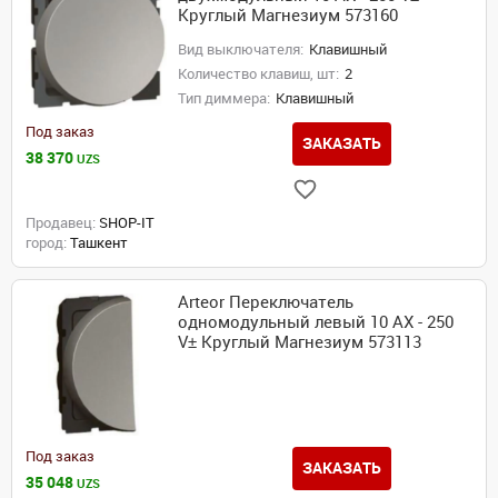
Круглый Магнезиум 573160
Вид выключателя:
Клавишный
Количество клавиш, шт:
2
Тип диммера:
Клавишный
Под заказ
ЗАКАЗАТЬ
38 370
UZS
Продавец:
SHOP-IT
город:
Ташкент
Arteor Переключатель
одномодульный левый 10 AX - 250
V± Круглый Магнезиум 573113
Под заказ
ЗАКАЗАТЬ
35 048
UZS