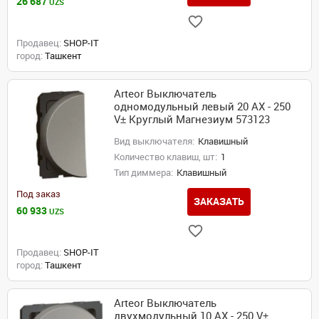
26 687
UZS
Продавец:
SHOP-IT
город:
Ташкент
Arteor Выключатель
одномодульный левый 20 AX - 250
V± Круглый Магнезиум 573123
Вид выключателя:
Клавишный
Количество клавиш, шт:
1
Тип диммера:
Клавишный
Под заказ
ЗАКАЗАТЬ
60 933
UZS
Продавец:
SHOP-IT
город:
Ташкент
Arteor Выключатель
двухмодульный 10 AX - 250 V±