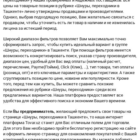
переходники» у наших проверенных и надежных поставщиков. Все
цены на товарные позиции в рубрике «Шнуры, переходники в
Ташкенте» лично утверждены продавцами и производителями.
Однако, выбрав подходящую позицию, Вам желательно связаться с
продавцом, чтобы уточнить есть ли товар в наличии и не изменилась
ли цена за истекший период.
Широкий диапазон фильтров позволяет Вам максимально точно
сформировать запрос, чтобы купить идеальный вариант в группе
«Шнуры, переходники» в Ташкенте. При помощи фильтров имеется
возможность конкретизировать поиск, указав страну производителя,
диапазон цен, удобный для Вас вид оплаты (наличный расчет,
перечисление, Payme(Пэйми), Click (Клик), ...), тип товара, тип оплаты
(розница, опт) и его ключевые параметры и характеристики. А также
сгруппировать позиции по цене, новизне или популярности. Кроме
того, перед тем как купить, Вы можете сравнить похожие
предложения из рубрики «Шнуры, переходники» среди всех
предлагаемых вариантов. Наша платформа предоставляет все
удобства для эффективного поиска и экономии Вашего времени.
Если
Вы предприниматель
, желающий предложить свои товары на
странице «Шнуры, переходники в Ташкенте», то наша интернет
платформа Tovar.uz станет для Вас отличным полем для торговли.
Для этого Вам необходимо пройти бесплатную регистрацию на сайте
и оформить личную страницу для ознакомления покупателей с Вашей
компанией и коммерческими предложениями. Вы можете добавить