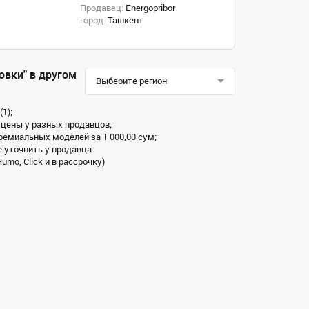
Продавец:
Energopribor
город:
Ташкент
овки" в другом
Выберите регион
1);
 цены у разных продавцов;
премиальных моделей за 1 000,00 сум;
 уточнить у продавца.
mo, Click и в рассрочку)