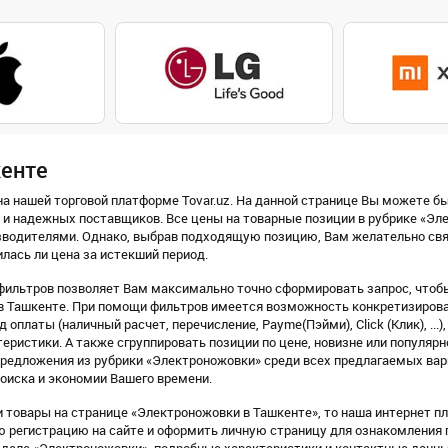
кенте
а нашей торговой платформе Tovar.uz. На данной странице Вы можете бы
 и надежных поставщиков. Все цены на товарные позиции в рубрике «Эл
водителями. Однако, выбрав подходящую позицию, Вам желательно связ
илась ли цена за истекший период.
фильтров позволяет Вам максимально точно сформировать запрос, чтобы
 Ташкенте. При помощи фильтров имеется возможность конкретизировать
 оплаты (наличный расчет, перечисление, Payme(Пэйми), Click (Клик), ...)
еристики. А также сгруппировать позиции по цене, новизне или популярн
предложения из рубрики «Электроножовки» среди всех предлагаемых вар
оиска и экономии Вашего времени.
 товары на странице «Электроножовки в Ташкенте», то наша интернет пл
ую регистрацию на сайте и оформить личную страницу для ознакомления