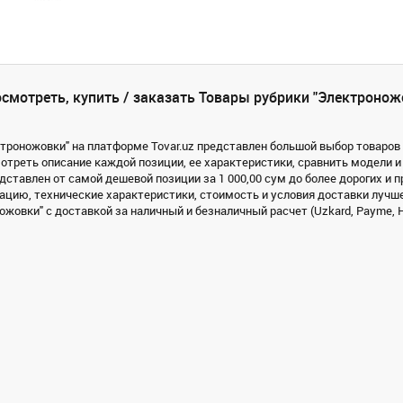
смотреть, купить / заказать Товары рубрики "Электронож
ктроножовки" на платформе Tovar.uz представлен большой выбор товаров (
треть описание каждой позиции, ее характеристики, сравнить модели и
дставлен от самой дешевой позиции за 1 000,00 сум до более дорогих и 
цию, технические характеристики, стоимость и условия доставки лучше
жовки" с доставкой за наличный и безналичный расчет (Uzkard, Payme, Hu