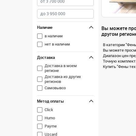
Наличие
Вы можете про
другом регионе
в наличии
нет в наличии
В категории "Фен
Вы можете просмо
Диапазон цен пре
Доставка
Точную комплекта
Доставка в моем
Купить "Фены техн
регионе
Доставка из других
регионов
Самовывоз
Метод оплаты
Click
Humo
Payme
Uzcard