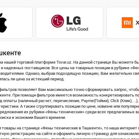
шкенте
а нашей торговой платформе Tovar.uz. На данной странице Вы можете бы
 и надежных поставщиков. Все цены на товарные позиции в рубрике «Фе
водителями. Однако, выбрав подходящую позицию, Вам желательно связ
илась ли цена за истекший период.
фильтров позволяет Вам максимально точно сформировать запрос, чтобы
кенте. При помощи фильтров имеется возможность конкретизировать пои
 оплаты (наличный расчет, перечисление, Payme(Пэйми), Click (Клик), ...)
еристики. А также сгруппировать позиции по цене, новизне или популярн
предложения из рубрики «Фены технические» среди всех предлагаемых в
оиска и экономии Вашего времени.
 товары на странице «Фены технические в Ташкенте», то наша интернет 
латную регистрацию на сайте и оформить личную страницу для ознакомл