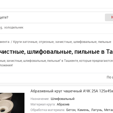
ng
холодильник
умента
Круги заточные, отрезные, зачистные, шлифовальные, пильные
зачистные, шлифовальные, пильные в Т
резные, зачистные, шлифовальные, пильные" в Ташкенте, которые предлагаю
дложения!
По 
Абразивный круг чашечный АЧК 25А 125х45
Назначение:
Шлифовальный
Материал круга:
Абразив
Обработка материала:
Бетон,
Камень,
Латунь,
Метал