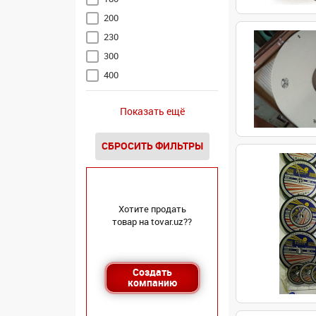
200
230
300
400
600
Показать ещё
900
СБРОСИТЬ ФИЛЬТРЫ
Хотите продать
товар на tovar.uz??
Создать
компанию