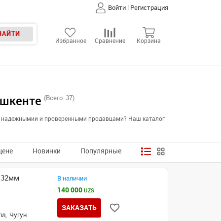
|
Войти
Регистрация
НАЙТИ
Избранное
Сравнение
Корзина
ашкенте
(Всего: 37)
тся надежнымии и проверенными продавцами? Наш каталог
цене
Новинки
Популярные
х32мм
В наличии
140 000
UZS
ЗАКАЗАТЬ
л,
Чугун