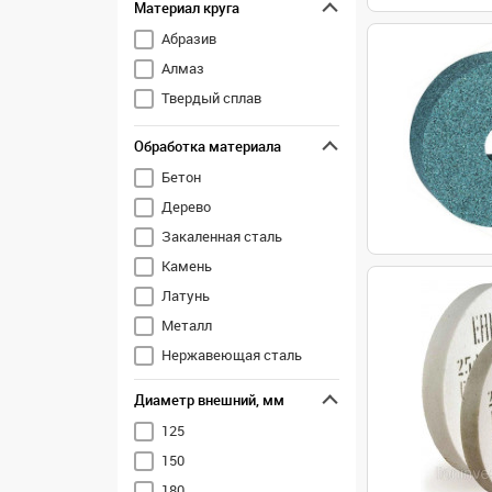
Материал круга
Абразив
Алмаз
Твердый сплав
Обработка материала
Бетон
Дерево
Закаленная сталь
Камень
Латунь
Металл
Нержавеющая сталь
Сталь
Диаметр внешний, мм
Чугун
125
150
180