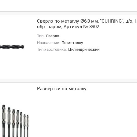
Сверло по металлу Ø6,0 мм, "GUHRING", ц/х, H
обр. паром, Артикул №:8902
Тип:
Сверло
Назначение:
По металлу
Тип хвостовика:
Цилиндрический
Развертки по металлу