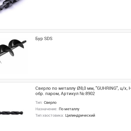
Бур SDS
Сверло по металлу Ø8,0 мм, "GUHRING", ц/х, H
обр. паром, Артикул №:8902
Тип:
Сверло
Назначение:
По металлу
Тип хвостовика:
Цилиндрический