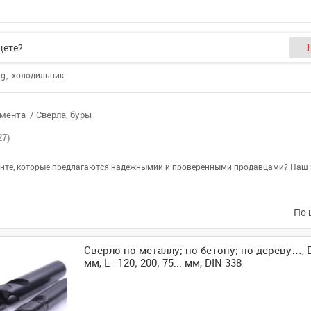
ng
холодильник
умента
Сверла, буры
27)
кенте, которые предлагаются надежнымии и проверенными продавцами? Наш к
По 
Сверло по металлу; по бетону; по дереву…, D= 
мм, L= 120; 200; 75... мм, DIN 338