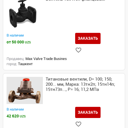
В наличии
ЗАКАЗАТЬ
от 50 000
UZS
Продавец:
Max Valve Trade Busines
город:
Ташкент
Титановые вентили, D= 100; 150;
200... мм, Марка: 13тн2п; 15тн14п;
15тн73п..., P= 16; 11,2 МПа
В наличии
ЗАКАЗАТЬ
42 620
UZS