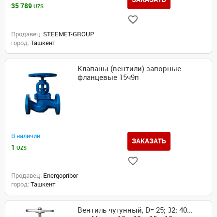
35 789
UZS
Продавец:
STEEMET-GROUP
город:
Ташкент
Клапаны (вентили) запорные
фланцевые 15ч9п
В наличии
ЗАКАЗАТЬ
1
UZS
Продавец:
Energopribor
город:
Ташкент
Вентиль чугунный, D= 25; 32; 40...