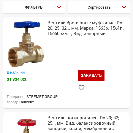
ФИЛЬТРЫ
Сортировать
Вентили бронзовые муфтовые, D=
20; 25; 32... мм, Марка: 15б3р; 15б1п;
15б50р3м..., Вид: запорный
В наличии
ЗАКАЗАТЬ
31 334
UZS
Продавец:
STEEMET-GROUP
город:
Ташкент
Вентиль полипропилен, D= 20; 32;
25... мм, Вид: балансировочный,
запорый, косой, мембранный…