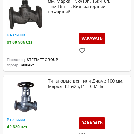
мм, Марка: 15кч19п; 15кч18п;
15кч16п1..., Вид: запорный;
пожарный
В наличии
ЗАКАЗАТЬ
от 88 506
UZS
Продавец:
STEEMET-GROUP
город:
Ташкент
Титановые вентили Диам.: 100 мм,
Марка: 13тн2п, P= 16 МПа
В наличии
ЗАКАЗАТЬ
42 620
UZS