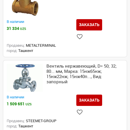
В наличии
ЗАКАЗАТЬ
31 334
UZS
Продавец:
METALTERMINAL
город:
Ташкент
Вентиль нержавеющий, D= 50; 32;
80... мм, Марка: 15нж65нж;
15нж22нж; 15нж40п..., Вид:
запорный
В наличии
ЗАКАЗАТЬ
1 509 651
UZS
Продавец:
STEEMET-GROUP
город:
Ташкент