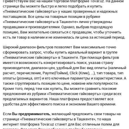
Приветствуем Вас на нашей торговой платформе Tovar.uz. На данной
странице Вы можете быстро и легко подобрать и купить
«Пневматические гайковерты» у наших проверенных и надежных
поставщиков. Все цены на товарные позиции в рубрике
«Пневматические гайковерты в Ташкенте» лично утверждены
продавцами и производителями. Однако, выбрав подходящую
позицию, Вам желательно связаться с продавцом, чтобы уточнить
есть ли товар в наличии и не изменилась ли цена за истекший период.
Широкий диапазон фильтров позволяет Вам максимально точно
сформировать запрос, чтобы купить идеальный вариант в группе
«Пневматические гайковерты» в Ташкенте. При помощи фильтров
имеется возможность конкретизировать поиск, указав страну
производителя, диапазон цен, удобный для Вас вид оплаты (наличный
расчет, перечисление, Payme(Пэйми), Click (Клик), ...), тип товара, тип
оплаты (розница, опт) и его ключевые параметры и характеристики. А
также сгруппировать позиции по цене, новизне или популярности.
Кроме того, перед тем как купить, Вы можете сравнить похожие
предложения из рубрики «Пневматические гайковерты» среди всех
предлагаемых вариантов. Наша платформа предоставляет все
удобства для эффективного поиска и экономии Вашего времени.
Если
Вы предприниматель
, желающий предложить свои товары на
странице «Пневматические гайковерты в Ташкенте», то наша
интернет платформа Tovar.uz станет для Вас отличным полем для