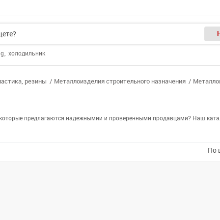
ng
холодильник
ластика, резины
Металлоизделия строительного назначения
Металло
е, которые предлагаются надежнымии и проверенными продавцами? Наш катал
По 