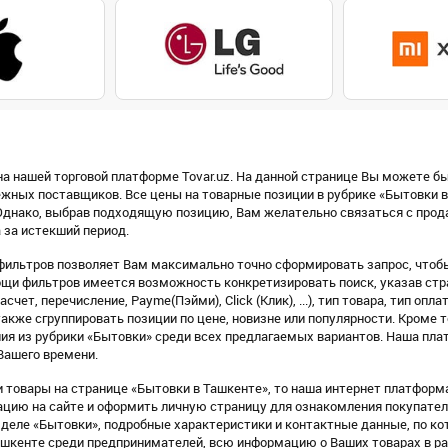
а нашей торговой платформе Tovar.uz. На данной странице Вы можете бы
ежных поставщиков. Все цены на товарные позиции в рубрике «Бытовки 
днако, выбрав подходящую позицию, Вам желательно связаться с продав
 за истекший период.
ильтров позволяет Вам максимально точно сформировать запрос, чтобы
щи фильтров имеется возможность конкретизировать поиск, указав стра
счет, перечисление, Payme(Пэйми), Click (Клик), ...), тип товара, тип оп
также сгруппировать позиции по цене, новизне или популярности. Кроме т
ия из рубрики «Бытовки» среди всех предлагаемых вариантов. Наша пла
Вашего времени.
товары на странице «Бытовки в Ташкенте», то наша интернет платформа 
ацию на сайте и оформить личную страницу для ознакомления покупате
деле «Бытовки», подробные характеристики и контактные данные, по к
Ташкенте среди предпринимателей, всю информацию о Ваших товарах в р