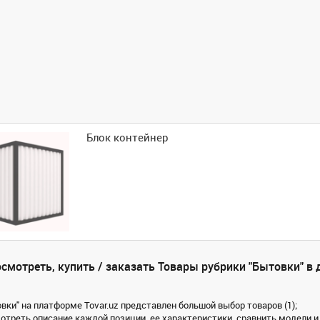
Блок контейнер
смотреть, купить / заказать Товары рубрики "Бытовки" в 
вки" на платформе Tovar.uz представлен большой выбор товаров (1);
треть описание каждой позиции, ее характеристики, сравнить модели и