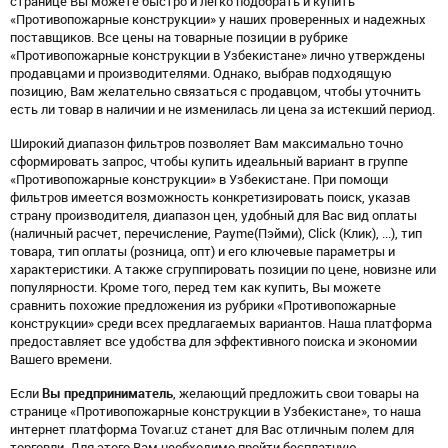
странице Вы можете быстро и легко подобрать и купить
«Противопожарные конструкции» у наших проверенных и надежных
поставщиков. Все цены на товарные позиции в рубрике
«Противопожарные конструкции в Узбекистане» лично утверждены
продавцами и производителями. Однако, выбрав подходящую
позицию, Вам желательно связаться с продавцом, чтобы уточнить
есть ли товар в наличии и не изменилась ли цена за истекший период.
Широкий диапазон фильтров позволяет Вам максимально точно
сформировать запрос, чтобы купить идеальный вариант в группе
«Противопожарные конструкции» в Узбекистане. При помощи
фильтров имеется возможность конкретизировать поиск, указав
страну производителя, диапазон цен, удобный для Вас вид оплаты
(наличный расчет, перечисление, Payme(Пэйми), Click (Клик), ...), тип
товара, тип оплаты (розница, опт) и его ключевые параметры и
характеристики. А также сгруппировать позиции по цене, новизне или
популярности. Кроме того, перед тем как купить, Вы можете
сравнить похожие предложения из рубрики «Противопожарные
конструкции» среди всех предлагаемых вариантов. Наша платформа
предоставляет все удобства для эффективного поиска и экономии
Вашего времени.
Если
Вы предприниматель
, желающий предложить свои товары на
странице «Противопожарные конструкции в Узбекистане», то наша
интернет платформа Tovar.uz станет для Вас отличным полем для
торговли. Для этого Вам необходимо пройти бесплатную