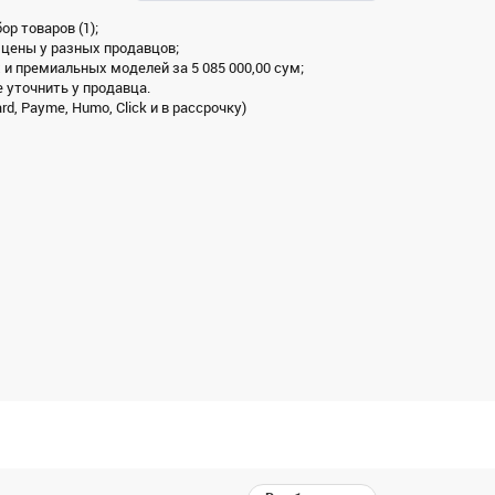
р товаров (1);
 цены у разных продавцов;
 и премиальных моделей за 5 085 000,00 сум;
 уточнить у продавца.
, Payme, Humo, Click и в рассрочку)