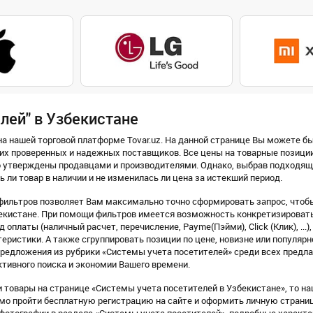
лей" в Узбекистане
а нашей торговой платформе Tovar.uz. На данной странице Вы можете бы
их проверенных и надежных поставщиков. Все цены на товарные позиции
о утверждены продавцами и производителями. Однако, выбрав подходящ
ь ли товар в наличии и не изменилась ли цена за истекший период.
фильтров позволяет Вам максимально точно сформировать запрос, чтобы
екистане. При помощи фильтров имеется возможность конкретизировать 
 оплаты (наличный расчет, перечисление, Payme(Пэйми), Click (Клик), ...)
еристики. А также сгруппировать позиции по цене, новизне или популярн
предложения из рубрики «Системы учета посетителей» среди всех предл
тивного поиска и экономии Вашего времени.
товары на странице «Системы учета посетителей в Узбекистане», то на
имо пройти бесплатную регистрацию на сайте и оформить личную страни