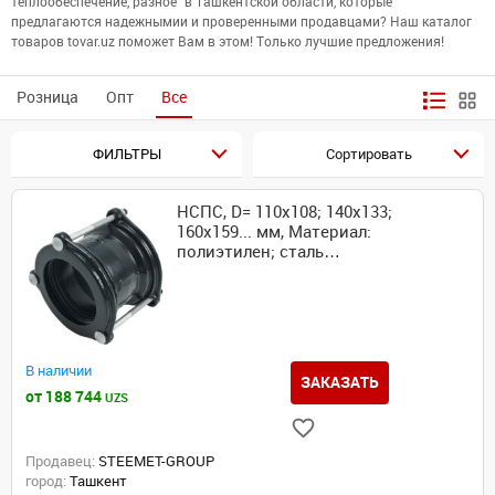
теплообеспечение, разное" в Ташкентской области, которые
предлагаются надежнымии и проверенными продавцами? Наш каталог
товаров tovar.uz поможет Вам в этом! Только лучшие предложения!
Розница
Опт
Все
ФИЛЬТРЫ
Сортировать
НСПС, D= 110х108; 140х133;
160х159... мм, Материал:
полиэтилен; сталь…
В наличии
ЗАКАЗАТЬ
от 188 744
UZS
Продавец:
STEEMET-GROUP
город:
Ташкент