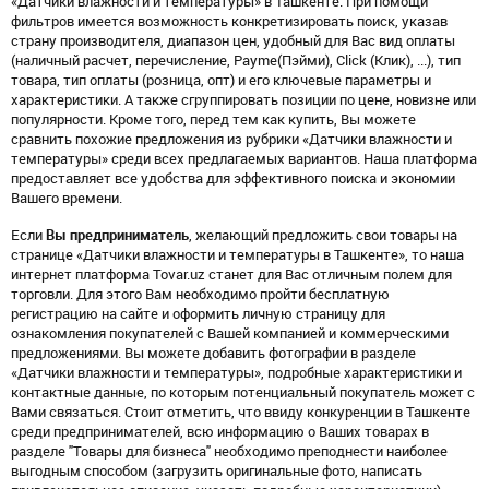
«Датчики влажности и температуры» в Ташкенте. При помощи
фильтров имеется возможность конкретизировать поиск, указав
страну производителя, диапазон цен, удобный для Вас вид оплаты
(наличный расчет, перечисление, Payme(Пэйми), Click (Клик), ...), тип
товара, тип оплаты (розница, опт) и его ключевые параметры и
характеристики. А также сгруппировать позиции по цене, новизне или
популярности. Кроме того, перед тем как купить, Вы можете
сравнить похожие предложения из рубрики «Датчики влажности и
температуры» среди всех предлагаемых вариантов. Наша платформа
предоставляет все удобства для эффективного поиска и экономии
Вашего времени.
Если
Вы предприниматель
, желающий предложить свои товары на
странице «Датчики влажности и температуры в Ташкенте», то наша
интернет платформа Tovar.uz станет для Вас отличным полем для
торговли. Для этого Вам необходимо пройти бесплатную
регистрацию на сайте и оформить личную страницу для
ознакомления покупателей с Вашей компанией и коммерческими
предложениями. Вы можете добавить фотографии в разделе
«Датчики влажности и температуры», подробные характеристики и
контактные данные, по которым потенциальный покупатель может с
Вами связаться. Стоит отметить, что ввиду конкуренции в Ташкенте
среди предпринимателей, всю информацию о Ваших товарах в
разделе "Товары для бизнеса" необходимо преподнести наиболее
выгодным способом (загрузить оригинальные фото, написать