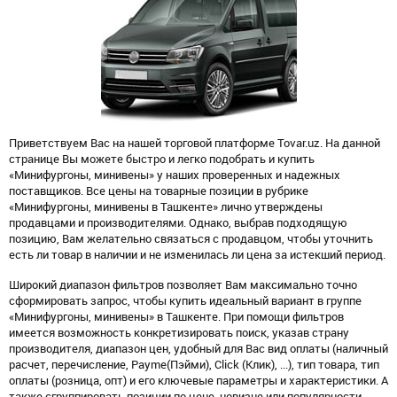
Приветствуем Вас на нашей торговой платформе Tovar.uz. На данной
странице Вы можете быстро и легко подобрать и купить
«Минифургоны, минивены» у наших проверенных и надежных
поставщиков. Все цены на товарные позиции в рубрике
«Минифургоны, минивены в Ташкенте» лично утверждены
продавцами и производителями. Однако, выбрав подходящую
позицию, Вам желательно связаться с продавцом, чтобы уточнить
есть ли товар в наличии и не изменилась ли цена за истекший период.
Широкий диапазон фильтров позволяет Вам максимально точно
сформировать запрос, чтобы купить идеальный вариант в группе
«Минифургоны, минивены» в Ташкенте. При помощи фильтров
имеется возможность конкретизировать поиск, указав страну
производителя, диапазон цен, удобный для Вас вид оплаты (наличный
расчет, перечисление, Payme(Пэйми), Click (Клик), ...), тип товара, тип
оплаты (розница, опт) и его ключевые параметры и характеристики. А
также сгруппировать позиции по цене, новизне или популярности.