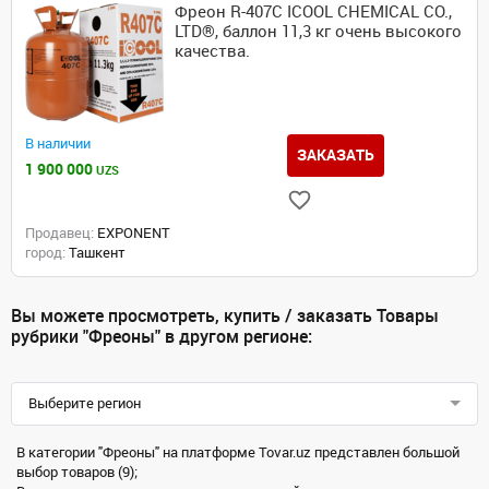
Фреон R-407C ICOOL CHEMICAL CO.,
LTD®, баллон 11,3 кг очень высокого
качества.
В наличии
ЗАКАЗАТЬ
1 900 000
UZS
Продавец:
EXPONENT
город:
Ташкент
Вы можете просмотреть, купить / заказать Товары
рубрики "Фреоны" в другом регионе:
Выберите регион
В категории "Фреоны" на платформе Tovar.uz представлен большой
выбор товаров (9);