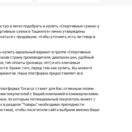
стро и легко подобрать и купить «Спортивные сумки» у
ортивные сумки в Ташкенте» лично утверждены
аться с продавцом, чтобы уточнить есть ли товар в
 купить идеальный вариант в группе «Спортивные
азав страну производителя, диапазон цен, удобный
ара, тип оплаты (розница, опт) и его ключевые
ости. Кроме того, перед тем как купить, Вы можете
ариантов. Наша платформа предоставляет все
платформа Tovar.uz станет для Вас отличным полем
ения покупателей с Вашей компанией и коммерческими
ные, по которым потенциальный покупатель может с
х в разделе "Товары" необходимо преподнести
истики), чтобы посетители сайта выбрали именно Ваше