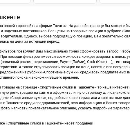
ашкенте
а нашей торговой платформе Tovar.uz. На данной странице Вы можете бы
 и надежных поставщиков. Все цены на товарные позиции в рубрике «Сп
водителями. Однако, выбрав подходящую позицию, Вам желательно связ
илась ли цена за истекший период.
фильтров позволяет Вам максимально точно сформировать запрос, чтобы
 При помощи фильтров имеется возможность конкретизировать поиск, ук
(наличный расчет, перечисление, Payme(Пэйми), Click (Клик), ...), тип тов
еристики. А также сгруппировать позиции по цене, новизне или популярн
предложения из рубрики «Спортивные сумки» среди всех предлагаемых в
тивного поиска и экономии Вашего времени.
 товары на странице «Спортивные сумки в Ташкенте», то наша интернет 
латную регистрацию на сайте и оформить личную страницу для ознакомл
деле «Спортивные сумки», подробные характеристики и контактные дан
ии в Ташкенте среди предпринимателей, всю информацию о Ваших товара
фото, написать привлекательное описание, указать подробные характер
ике «Спортивные сумки в Ташкенте» несет продавец!