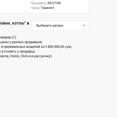
Продавец:
RESTOB
город:
Ташкент
овни, котлы" в
Выберите регион
варов (1);
 цены у разных продавцов;
 и премиальных моделей за 5 800 000,00 сум;
 уточнить у продавца.
ayme, Humo, Click и в рассрочку)