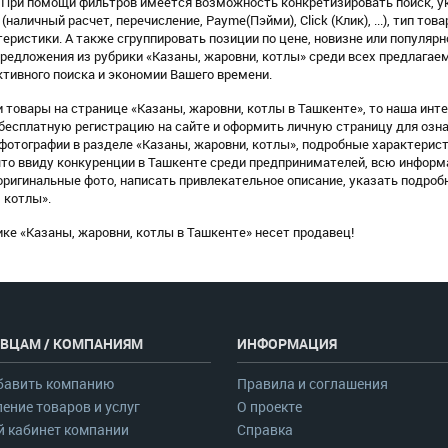
 При помощи фильтров имеется возможность конкретизировать поиск, ук
(наличный расчет, перечисление, Payme(Пэйми), Click (Клик), ...), тип тов
еристики. А также сгруппировать позиции по цене, новизне или популярн
редложения из рубрики «Казаны, жаровни, котлы» среди всех предлага
тивного поиска и экономии Вашего времени.
товары на странице «Казаны, жаровни, котлы в Ташкенте», то наша инт
 бесплатную регистрацию на сайте и оформить личную страницу для озн
тографии в разделе «Казаны, жаровни, котлы», подробные характерист
что ввиду конкуренции в Ташкенте среди предпринимателей, всю информ
ригинальные фото, написать привлекательное описание, указать подроб
 котлы».
ке «Казаны, жаровни, котлы в Ташкенте» несет продавец!
ВЦАМ / КОМПАНИЯМ
ИНФОРМАЦИЯ
бавить компанию
Правила и соглашения
ение товаров и услуг
О проекте
 кабинет компании
Справка