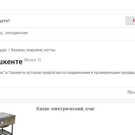
ng
холодильник
суда
Казаны, жаровни, котлы
шкенте
(Всего: 1)
тлы" в Ташкенте, которые предлагаются надежнымии и проверенными продавц
По 
Казан электрический, очаг