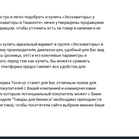
стро и легко подобрать и купить «Экскаваторы» у
кскаваторы в Ташкенте» лично утверждены продавцами
вцом, чтобы уточнить есть ли товар в наличии и не
 купить идеальный вариант в группе «Экскаваторы» в
ну производителя, диапазон цен, удобный для Вас вид
латы (розница, опт) и его ключевые параметры и
ого, перед тем как купить, Вы можете сравнить
 платформа предоставляет все удобства для
орма Tovar.uz станет для Вас отличным полем для
 покупателей с Вашей компанией и коммерческими
по которым потенциальный покупатель может с Вами
азделе "Товары для бизнеса" необходимо преподнести
истики), чтобы посетители сайта выбрали именно Ваше