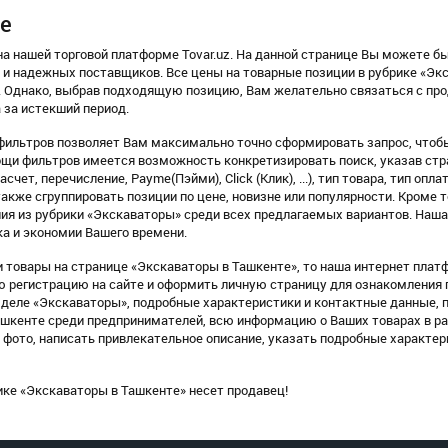
те
а нашей торговой платформе Tovar.uz. На данной странице Вы можете бы
 и надежных поставщиков. Все цены на товарные позиции в рубрике «Э
 Однако, выбрав подходящую позицию, Вам желательно связаться с прода
 за истекший период.
фильтров позволяет Вам максимально точно сформировать запрос, чтобы
щи фильтров имеется возможность конкретизировать поиск, указав стра
счет, перечисление, Payme(Пэйми), Click (Клик), ...), тип товара, тип оп
также сгруппировать позиции по цене, новизне или популярности. Кроме т
ия из рубрики «Экскаваторы» среди всех предлагаемых вариантов. Наша
а и экономии Вашего времени.
 товары на странице «Экскаваторы в Ташкенте», то наша интернет платф
ую регистрацию на сайте и оформить личную страницу для ознакомления
деле «Экскаваторы», подробные характеристики и контактные данные, 
Ташкенте среди предпринимателей, всю информацию о Ваших товарах в р
фото, написать привлекательное описание, указать подробные характер
ике «Экскаваторы в Ташкенте» несет продавец!