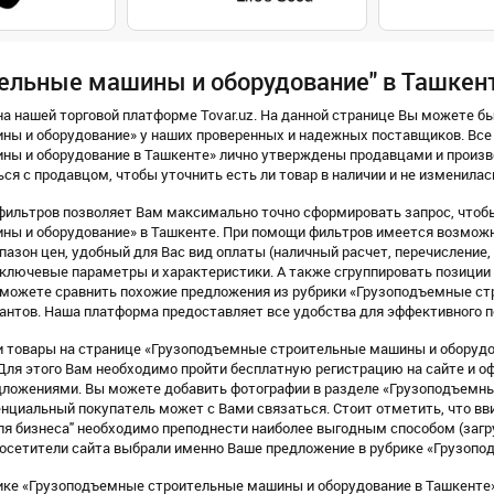
ельные машины и оборудование" в Ташкен
а нашей торговой платформе Tovar.uz. На данной странице Вы можете б
ны и оборудование» у наших проверенных и надежных поставщиков. Все
ны и оборудование в Ташкенте» лично утверждены продавцами и произ
ся с продавцом, чтобы уточнить есть ли товар в наличии и не изменилас
фильтров позволяет Вам максимально точно сформировать запрос, чтоб
ны и оборудование» в Ташкенте. При помощи фильтров имеется возможно
азон цен, удобный для Вас вид оплаты (наличный расчет, перечисление, Pay
го ключевые параметры и характеристики. А также сгруппировать позиции 
ы можете сравнить похожие предложения из рубрики «Грузоподъемные ст
антов. Наша платформа предоставляет все удобства для эффективного п
 товары на странице «Грузоподъемные строительные машины и оборудов
. Для этого Вам необходимо пройти бесплатную регистрацию на сайте и 
дложениями. Вы можете добавить фотографии в разделе «Грузоподъемн
нциальный покупатель может с Вами связаться. Стоит отметить, что вв
ля бизнеса" необходимо преподнести наиболее выгодным способом (загр
 посетители сайта выбрали именно Ваше предложение в рубрике «Грузоп
ике «Грузоподъемные строительные машины и оборудование в Ташкенте»