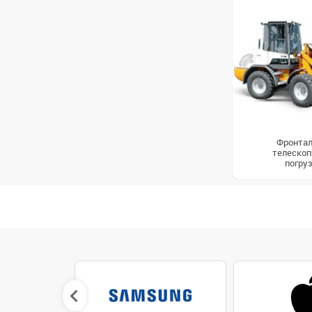
Фронтал
телескоп
погру