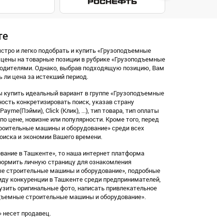
те
ыстро и легко подобрать и купить «Грузоподъемные
 цены на товарные позиции в рубрике «Грузоподъемные
водителями. Однако, выбрав подходящую позицию, Вам
ь ли цена за истекший период.
ы купить идеальный вариант в группе «Грузоподъемные
сть конкретизировать поиск, указав страну
me(Пэйми), Click (Клик), ...), тип товара, тип оплаты
по цене, новизне или популярности. Кроме того, перед
роительные машины и оборудование» среди всех
оиска и экономии Вашего времени.
ание в Ташкенте», то наша интернет платформа
оформить личную страницу для ознакомления
ые строительные машины и оборудование», подробные
иду конкуренции в Ташкенте среди предпринимателей,
узить оригинальные фото, написать привлекательное
одъемные строительные машины и оборудование».
 несет продавец.