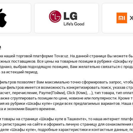
е
а нашей торговой платформе Tovar.uz. На данной странице Вы можете бы
ежных поставщиков. Все цены на товарные позиции в рубрике «Шкафы ку
днако, выбрав подходящую позицию, Вам желательно связаться с продав
 за истекший период.
фильтров позволяет Вам максимально точно сформировать запрос, чтобы
щи фильтров имеется возможность конкретизировать поиск, указав стра
счет, перечисление, Payme(Пэйми), Click (Клик), ...), тип товара, тип оп
также сгруппировать позиции по цене, новизне или популярности. Кроме т
ия из рубрики «Шкафы купе» среди всех предлагаемых вариантов. Наша 
а и экономии Вашего времени.
 товары на странице «Шкафы купе в Ташкенте», то наша интернет платфо
ую регистрацию на сайте и оформить личную страницу для ознакомления
деле «Шкафы купе», подробные характеристики и контактные данные, 