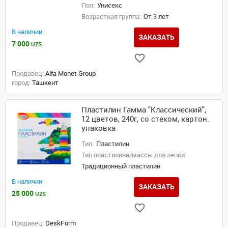
Пол:
Унисекс
Возрастная группа:
От 3 лет
В наличии
ЗАКАЗАТЬ
7 000
UZS
Продавец:
Alfa Monet Group
город:
Ташкент
Пластилин Гамма "Классический",
12 цветов, 240г, со стеком, картон.
упаковка
Тип:
Пластилин
Тип пластилина/массы для лепки:
Традиционный пластилин
В наличии
ЗАКАЗАТЬ
25 000
UZS
Продавец:
DeskForm