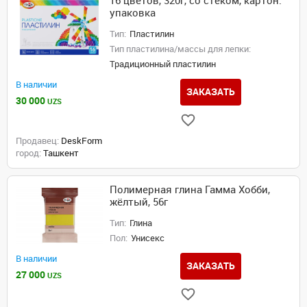
16 цветов, 320г, со стеком, картон.
упаковка
Тип:
Пластилин
Тип пластилина/массы для лепки:
Традиционный пластилин
В наличии
ЗАКАЗАТЬ
30 000
UZS
Продавец:
DeskForm
город:
Ташкент
Полимерная глина Гамма Хобби,
жёлтый, 56г
Тип:
Глина
Пол:
Унисекс
В наличии
ЗАКАЗАТЬ
27 000
UZS