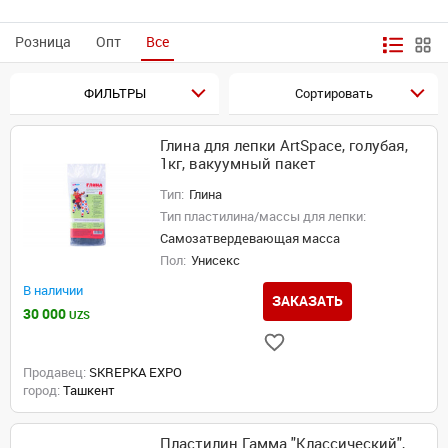
Розница
Опт
Все
ФИЛЬТРЫ
Сортировать
Глина для лепки ArtSpace, голубая,
1кг, вакуумный пакет
Тип:
Глина
Тип пластилина/массы для лепки:
Самозатвердевающая масса
Пол:
Унисекс
В наличии
ЗАКАЗАТЬ
30 000
UZS
Продавец:
SKREPKA EXPO
город:
Ташкент
Пластилин Гамма "Классический",