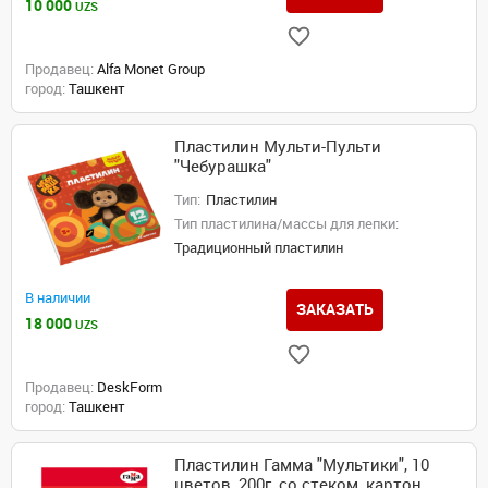
10 000
UZS
Продавец:
Alfa Monet Group
город:
Ташкент
Пластилин Мульти-Пульти
"Чебурашка"
Тип:
Пластилин
Тип пластилина/массы для лепки:
Традиционный пластилин
В наличии
ЗАКАЗАТЬ
18 000
UZS
Продавец:
DeskForm
город:
Ташкент
Пластилин Гамма "Мультики", 10
цветов, 200г, со стеком, картон.