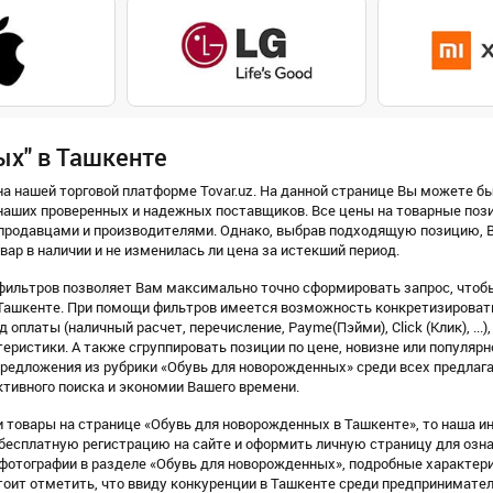
ых" в Ташкенте
а нашей торговой платформе Tovar.uz. На данной странице Вы можете бы
наших проверенных и надежных поставщиков. Все цены на товарные пози
продавцами и производителями. Однако, выбрав подходящую позицию, В
вар в наличии и не изменилась ли цена за истекший период.
ильтров позволяет Вам максимально точно сформировать запрос, чтобы
ашкенте. При помощи фильтров имеется возможность конкретизировать 
 оплаты (наличный расчет, перечисление, Payme(Пэйми), Click (Клик), ...)
еристики. А также сгруппировать позиции по цене, новизне или популярн
предложения из рубрики «Обувь для новорожденных» среди всех предлаг
тивного поиска и экономии Вашего времени.
 товары на странице «Обувь для новорожденных в Ташкенте», то наша ин
 бесплатную регистрацию на сайте и оформить личную страницу для озн
отографии в разделе «Обувь для новорожденных», подробные характери
тоит отметить, что ввиду конкуренции в Ташкенте среди предпринимате