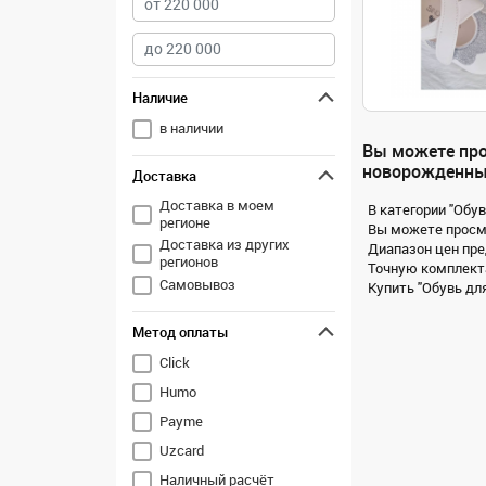
Наличие
в наличии
Вы можете про
новорожденных
Доставка
Доставка в моем
В категории "Обу
регионе
Вы можете просмо
Доставка из других
Диапазон цен пре
регионов
Точную комплекта
Самовывоз
Купить "Обувь для
Метод оплаты
Click
Humo
Payme
Uzcard
Наличный расчёт