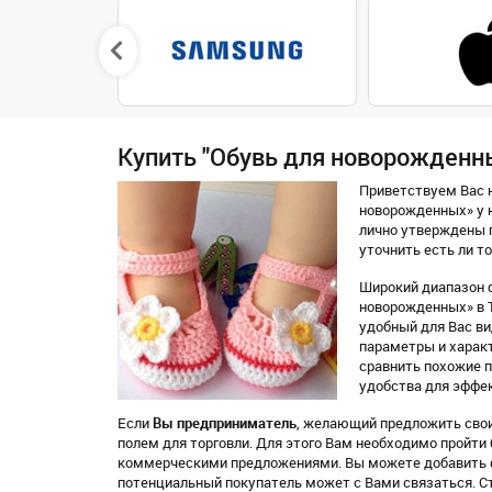
Купить "Обувь для новорожденн
Приветствуем Вас н
новорожденных» у 
лично утверждены 
уточнить есть ли то
Широкий диапазон ф
новорожденных» в Т
удобный для Вас вид
параметры и характ
сравнить похожие 
удобства для эффек
Если
Вы предприниматель
, желающий предложить свои
полем для торговли. Для этого Вам необходимо пройти
коммерческими предложениями. Вы можете добавить ф
потенциальный покупатель может с Вами связаться. С