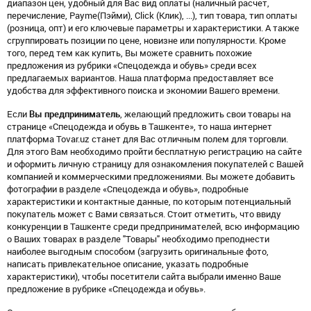
диапазон цен, удобный для Вас вид оплаты (наличный расчет,
перечисление, Payme(Пэйми), Click (Клик), ...), тип товара, тип оплаты
(розница, опт) и его ключевые параметры и характеристики. А также
сгруппировать позиции по цене, новизне или популярности. Кроме
того, перед тем как купить, Вы можете сравнить похожие
предложения из рубрики «Спецодежда и обувь» среди всех
предлагаемых вариантов. Наша платформа предоставляет все
удобства для эффективного поиска и экономии Вашего времени.
Если
Вы предприниматель
, желающий предложить свои товары на
странице «Спецодежда и обувь в Ташкенте», то наша интернет
платформа Tovar.uz станет для Вас отличным полем для торговли.
Для этого Вам необходимо пройти бесплатную регистрацию на сайте
и оформить личную страницу для ознакомления покупателей с Вашей
компанией и коммерческими предложениями. Вы можете добавить
фотографии в разделе «Спецодежда и обувь», подробные
характеристики и контактные данные, по которым потенциальный
покупатель может с Вами связаться. Стоит отметить, что ввиду
конкуренции в Ташкенте среди предпринимателей, всю информацию
о Ваших товарах в разделе "Товары" необходимо преподнести
наиболее выгодным способом (загрузить оригинальные фото,
написать привлекательное описание, указать подробные
характеристики), чтобы посетители сайта выбрали именно Ваше
предложение в рубрике «Спецодежда и обувь».