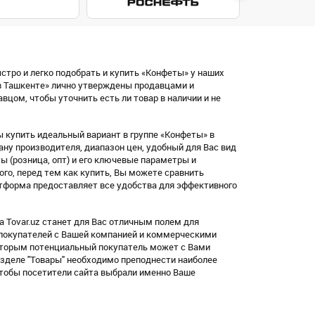
стро и легко подобрать и купить «Конфеты» у наших
в Ташкенте» лично утверждены продавцами и
цом, чтобы уточнить есть ли товар в наличии и не
 купить идеальный вариант в группе «Конфеты» в
ну производителя, диапазон цен, удобный для Вас вид
латы (розница, опт) и его ключевые параметры и
ого, перед тем как купить, Вы можете сравнить
тформа предоставляет все удобства для эффективного
 Tovar.uz станет для Вас отличным полем для
 покупателей с Вашей компанией и коммерческими
оторым потенциальный покупатель может с Вами
азделе "Товары" необходимо преподнести наиболее
чтобы посетители сайта выбрали именно Ваше