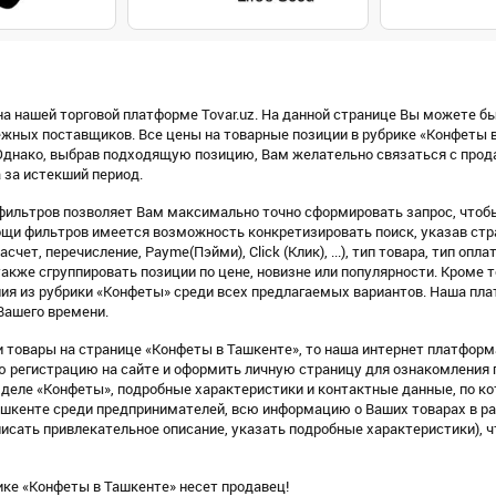
а нашей торговой платформе Tovar.uz. На данной странице Вы можете бы
ежных поставщиков. Все цены на товарные позиции в рубрике «Конфеты 
днако, выбрав подходящую позицию, Вам желательно связаться с продав
 за истекший период.
фильтров позволяет Вам максимально точно сформировать запрос, чтобы
щи фильтров имеется возможность конкретизировать поиск, указав стра
счет, перечисление, Payme(Пэйми), Click (Клик), ...), тип товара, тип оп
также сгруппировать позиции по цене, новизне или популярности. Кроме т
ия из рубрики «Конфеты» среди всех предлагаемых вариантов. Наша пла
Вашего времени.
 товары на странице «Конфеты в Ташкенте», то наша интернет платформа
ую регистрацию на сайте и оформить личную страницу для ознакомления
деле «Конфеты», подробные характеристики и контактные данные, по к
Ташкенте среди предпринимателей, всю информацию о Ваших товарах в р
исать привлекательное описание, указать подробные характеристики), 
ике «Конфеты в Ташкенте» несет продавец!