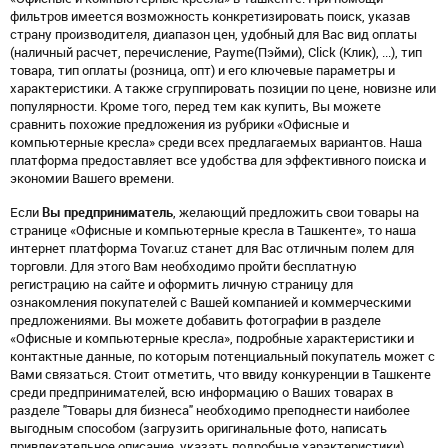
фильтров имеется возможность конкретизировать поиск, указав
страну производителя, диапазон цен, удобный для Вас вид оплаты
(наличный расчет, перечисление, Payme(Пэйми), Click (Клик), ...), тип
товара, тип оплаты (розница, опт) и его ключевые параметры и
характеристики. А также сгруппировать позиции по цене, новизне или
популярности. Кроме того, перед тем как купить, Вы можете
сравнить похожие предложения из рубрики «Офисные и
компьютерные кресла» среди всех предлагаемых вариантов. Наша
платформа предоставляет все удобства для эффективного поиска и
экономии Вашего времени.
Если
Вы предприниматель
, желающий предложить свои товары на
странице «Офисные и компьютерные кресла в Ташкенте», то наша
интернет платформа Tovar.uz станет для Вас отличным полем для
торговли. Для этого Вам необходимо пройти бесплатную
регистрацию на сайте и оформить личную страницу для
ознакомления покупателей с Вашей компанией и коммерческими
предложениями. Вы можете добавить фотографии в разделе
«Офисные и компьютерные кресла», подробные характеристики и
контактные данные, по которым потенциальный покупатель может с
Вами связаться. Стоит отметить, что ввиду конкуренции в Ташкенте
среди предпринимателей, всю информацию о Ваших товарах в
разделе "Товары для бизнеса" необходимо преподнести наиболее
выгодным способом (загрузить оригинальные фото, написать
привлекательное описание, указать подробные характеристики),