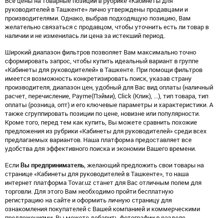
Все цены на товарные позиции в рубрике «Кабинеты для
руководителей в Ташкенте» лично утверждены продавцами и
производителями. Однако, выбрав подходящую позицию, Вам
желательно связаться с продавцом, чтобы уточнить есть ли товар в
наличии и не изменилась ли цена за истекший период.
Широкий диапазон фильтров позволяет Вам максимально точно
сформировать запрос, чтобы купить идеальный вариант в группе
«Кабинеты для руководителей» в Ташкенте. При помощи фильтров
имеется возможность конкретизировать поиск, указав страну
производителя, диапазон цен, удобный для Вас вид оплаты (наличный
расчет, перечисление, Payme(Пэйми), Click (Клик), ...), тип товара, тип
оплаты (розница, опт) и его ключевые параметры и характеристики. А
также сгруппировать позиции по цене, новизне или популярности.
Кроме того, перед тем как купить, Вы можете сравнить похожие
предложения из рубрики «Кабинеты для руководителей» среди всех
предлагаемых вариантов. Наша платформа предоставляет все
удобства для эффективного поиска и экономии Вашего времени.
Если
Вы предприниматель
, желающий предложить свои товары на
странице «Кабинеты для руководителей в Ташкенте», то наша
интернет платформа Tovar.uz станет для Вас отличным полем для
торговли. Для этого Вам необходимо пройти бесплатную
регистрацию на сайте и оформить личную страницу для
ознакомления покупателей с Вашей компанией и коммерческими
предложениями. Вы можете добавить фотографии в разделе