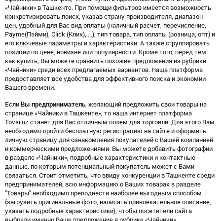
«Чайники» в Ташкенте. При помощи фильтров имеется возможность
конкретизировать поиск, указав страну производителя, диапазон
цен, удобный для Вас вид оплаты (наличный расчет, перечисление,
Payme(Пэйми), Click (Клик), ...), тип товара, тип оплаты (розница, опт) и
его ключевые параметры и характеристики. А также сгруппировать
позиции по цене, новизне или популярности. Кроме того, перед тем
как купить, Вы можете сравнить похожие предложения из рубрики
«Чайники» среди всех предлагаемых вариантов. Наша платформа
предоставляет все удобства для эффективного поиска и экономии
Вашего времени.
Если
Вы предприниматель
, желающий предложить свои товары на
странице «Чайники в Ташкенте», то наша интернет платформа
Tovar.uz станет для Вас отличным полем для торговли. Для этого Вам
необходимо пройти бесплатную регистрацию на сайте и оформить
личную страницу для ознакомления покупателей с Вашей компанией
и коммерческими предложениями. Вы можете добавить фотографии
в разделе «Чайники», подробные характеристики и контактные
данные, по которым потенциальный покупатель может с Вами
связаться. Стоит отметить, что ввиду конкуренции в Ташкенте среди
предпринимателей, всю информацию о Ваших товарах в разделе
"Товары" необходимо преподнести наиболее выгодным способом
(загрузить оригинальные фото, написать привлекательное описание,
указать подробные характеристики), чтобы посетители сайта
выбрали именно Ваше предложение в рубрике «Чайники».