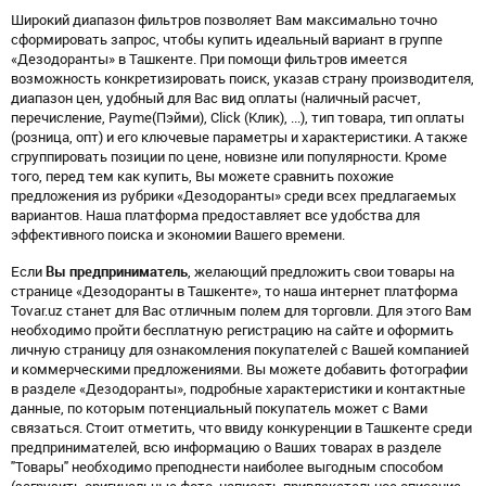
Широкий диапазон фильтров позволяет Вам максимально точно
сформировать запрос, чтобы купить идеальный вариант в группе
«Дезодоранты» в Ташкенте. При помощи фильтров имеется
возможность конкретизировать поиск, указав страну производителя,
диапазон цен, удобный для Вас вид оплаты (наличный расчет,
перечисление, Payme(Пэйми), Click (Клик), ...), тип товара, тип оплаты
(розница, опт) и его ключевые параметры и характеристики. А также
сгруппировать позиции по цене, новизне или популярности. Кроме
того, перед тем как купить, Вы можете сравнить похожие
предложения из рубрики «Дезодоранты» среди всех предлагаемых
вариантов. Наша платформа предоставляет все удобства для
эффективного поиска и экономии Вашего времени.
Если
Вы предприниматель
, желающий предложить свои товары на
странице «Дезодоранты в Ташкенте», то наша интернет платформа
Tovar.uz станет для Вас отличным полем для торговли. Для этого Вам
необходимо пройти бесплатную регистрацию на сайте и оформить
личную страницу для ознакомления покупателей с Вашей компанией
и коммерческими предложениями. Вы можете добавить фотографии
в разделе «Дезодоранты», подробные характеристики и контактные
данные, по которым потенциальный покупатель может с Вами
связаться. Стоит отметить, что ввиду конкуренции в Ташкенте среди
предпринимателей, всю информацию о Ваших товарах в разделе
"Товары" необходимо преподнести наиболее выгодным способом