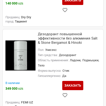
ЗАКАЗАТЬ
140 000
UZS
Продавец:
Dry Dry
город:
Ташкент
Дезодорант повышенной
эффективности без алюминия Salt
& Stone Bergamot & Hinoki
Пол:
Унисекс
Тип средства:
Дезодорант
Область применения:
Ладони,
Подмышки,
Тело
Форма выпуска:
Стик
Гипоаллергенно:
Да
В наличии
ЗАКАЗАТЬ
349 000
UZS
Продавец:
FEMI UZ