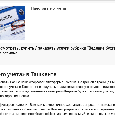
Налоговые отчеты
мотреть, купить / заказать услуги рубрики "Ведение бухг
м регионе:
го учета» в Ташкенте
вать Вас на нашей торговой платформе Tovar.uz. На данной странице Вы
рского учета в Ташкенте» и получить квалифицированную помощь или ко
стившие свои предложения в категории «Ведение бухгалтерского учета»
 по хорошим ценам.
ильтров позволит Вам как можно точнее составить запрос для поиска, 
та в Ташкенте». С нашим сайтом Вам не придется тратить много времени
бы сделать поиск еще более эффективным, используйте фильтры, где м