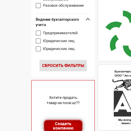
деклараций для
Разовое обслуживание
иностранных
представительств,
иностранных
Ведение бухгалтерского
юридических и
учета
физических лиц
Представление
Предпринимателей
интересов в налоговой
Юридических лиц
службе
Расчет заработной
Юридических лиц
платы
Сопровождение при
проверках органами
СБРОСИТЬ ФИЛЬТРЫ
налоговой службы
Хотите продать
товар на tovar.uz??
Создать
компанию