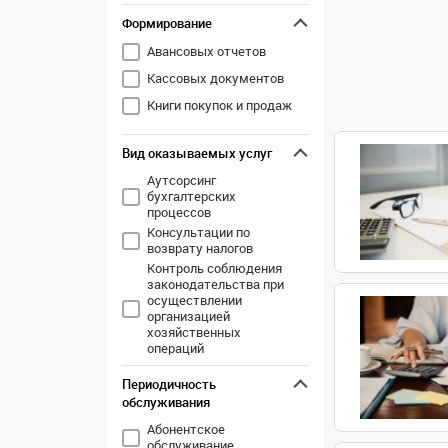
Формирование
Авансовых отчетов
Кассовых документов
Книги покупок и продаж
Вид оказываемых услуг
Аутсорсинг
бухгалтерских
процессов
Консультации по
возврату налогов
Контроль соблюдения
законодательства при
осуществлении
организацией
хозяйственных
операций
Оптимизация
Периодичность
налогового учета
обслуживания
Подготовка налоговой
отчетности
Абонентское
Подготовка налоговых
обслуживание