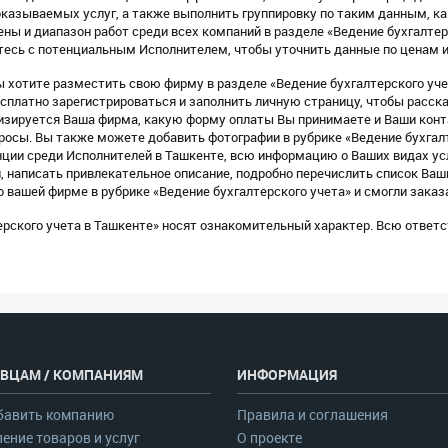
оказываемых услуг, а также выполнить группировку по таким данным, как
ны и диапазон работ среди всех компаний в разделе «Ведение бухгалтер
тесь с потенциальным Исполнителем, чтобы уточнить данные по ценам и
Вы хотите разместить свою фирму в разделе «Ведение бухгалтерского уче
платно зарегистрироваться и заполнить личную страницу, чтобы расска
ализируется Ваша фирма, какую форму оплаты Вы принимаете и Ваши кон
росы. Вы также можете добавить фотографии в рубрике «Ведение бухгалт
енции среди Исполнителей в Ташкенте, всю информацию о Ваших видах ус
, написать привлекательное описание, подробно перечислить список Ваши
вашей фирме в рубрике «Ведение бухгалтерского учета» и смогли заказа
терского учета в Ташкенте» носят ознакомительный характер. Всю отве
ВЦАМ / КОМПАНИЯМ
ИНФОРМАЦИЯ
бавить компанию
Правила и соглашения
ение товаров и услуг
О проекте