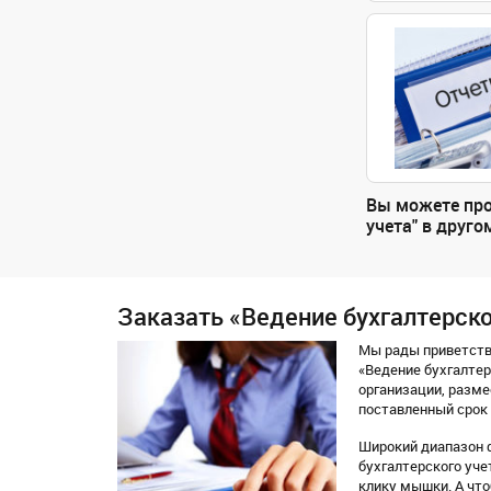
Вы можете прос
учета" в друго
Заказать «Ведение бухгалтерско
Мы рады приветство
«Ведение бухгалте
организации, разме
поставленный срок
Широкий диапазон ф
бухгалтерского уче
клику мышки. А что