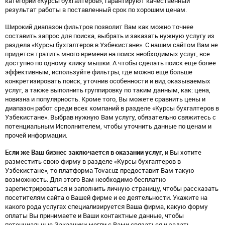
категории «Курсы бухгалтеров», гарантируют качественный
результат работы в поставленный срок по хорошим ценам.
Широкий диапазон фильтров позволит Вам как можно точнее
составить запрос для поиска, выбрать и заказать нужную услугу из
раздела «Курсы бухгалтеров в Узбекистане». С нашим сайтом Вам не
придется тратить много времени на поиск необходимых услуг, все
доступно по одному клику мышки. А чтобы сделать поиск еще более
эффективным, используйте фильтры, где можно еще больше
конкретизировать поиск, уточнив особенности и вид оказываемых
услуг, а также выполнить группировку по таким данным, как: цена,
новизна и популярность. Кроме того, Вы можете сравнить цены и
диапазон работ среди всех компаний в разделе «Курсы бухгалтеров в
Узбекистане». Выбрав нужную Вам услугу, обязательно свяжитесь с
потенциальным Исполнителем, чтобы уточнить данные по ценам и
прочей информации.
Если же Ваш бизнес заключается в оказании услуг
, и Вы хотите
разместить свою фирму в разделе «Курсы бухгалтеров в
Узбекистане», то платформа Tovar.uz предоставит Вам такую
возможность. Для этого Вам необходимо бесплатно
зарегистрироваться и заполнить личную страницу, чтобы рассказать
посетителям сайта о Вашей фирме и ее деятельности. Укажите на
какого рода услугах специализируется Ваша фирма, какую форму
оплаты Вы принимаете и Ваши контактные данные, чтобы
потенциальные Заказчики могли с Вами связаться и задать