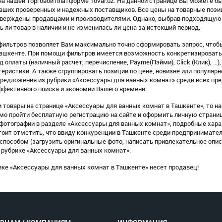
а нашей торговой платформе Tovar.uz. На данной странице Вы можете бы
аших проверенных и надежных поставщиков. Все цены на товарные пози
тверждены продавцами и производителями. Однако, выбрав подходящую 
ь ли товар в наличии и не изменилась ли цена за истекший период.
фильтров позволяет Вам максимально точно сформировать запрос, чтобы
ашкенте. При помощи фильтров имеется возможность конкретизировать п
 оплаты (наличный расчет, перечисление, Payme(Пэйми), Click (Клик), ...)
еристики. А также сгруппировать позиции по цене, новизне или популярн
предложения из рубрики «Аксессуары для ванных комнат» среди всех пр
ффективного поиска и экономии Вашего времени.
 товары на странице «Аксессуары для ванных комнат в Ташкенте», то на
имо пройти бесплатную регистрацию на сайте и оформить личную страни
отографии в разделе «Аксессуары для ванных комнат», подробные хара
тоит отметить, что ввиду конкуренции в Ташкенте среди предпринимате
пособом (загрузить оригинальные фото, написать привлекательное опис
 рубрике «Аксессуары для ванных комнат».
ке «Аксессуары для ванных комнат в Ташкенте» несет продавец!