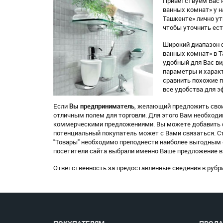
Приветствуем Вас н
ванных комнат» у н
Ташкенте» лично у
чтобы уточнить ест
Широкий диапазон 
ванных комнат» в Т
удобный для Вас вид
параметры и характ
сравнить похожие 
все удобства для э
Если
Вы предприниматель
, желающий предложить свои
отличным полем для торговли. Для этого Вам необход
коммерческими предложениями. Вы можете добавить ф
потенциальный покупатель может с Вами связаться. С
"Товары" необходимо преподнести наиболее выгодным с
посетители сайта выбрали именно Ваше предложение в
Ответственность за предоставленные сведения в рубри