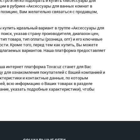
стро и легко подобрать и купить «Аксессуары для
ции в рубрике «Аксессуары для ванных комнат в
позицию, Вам желательно связаться с продавцом,
 купить идеальный вариант в группе «Аксессуары для
оиск, указав страну производителя, диапазон цен,
, тип товара, тип оплаты (розница, опт) и его ключевые
ости. Кроме того, перед тем как купить, Вы можете
едлагаемых вариантов. Наша платформа предоставляет
ша интернет платформа Tovar.uz станет для Вас
цу для ознакомления покупателей с Вашей компанией и
ктеристики и контактные данные, по которым
лей, всю информацию о Ваших товарах в разделе
ание, указать подробные характеристики), чтобы