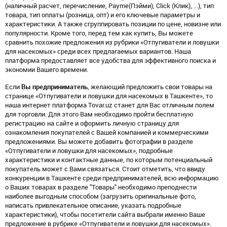
(наличный расчет, перечисление, Payme(Пэйми), Click (Клик), ...), тип
товара, тип оплаты (розница, опт) и его ключевые параметры и
характеристики. А также сгруппировать позиции по цене, новизне или
популярности. Кроме того, перед тем как купить, Вы можете
сравнить похожие предложения из рубрики «Отпугиватели и ловушки
для насекомых» среди всех предлагаемых вариантов. Наша
платформа предоставляет все удобства для эффективного поиска и
экономии Вашего времени.
Если
Вы предприниматель
, желающий предложить свои товары на
странице «Отпугиватели и ловушки для насекомых в Ташкенте», то
наша интернет платформа Tovar.uz станет для Вас отличным полем
для торговли. Для этого Вам необходимо пройти бесплатную
регистрацию на сайте и оформить личную страницу для
ознакомления покупателей с Вашей компанией и коммерческими
предложениями. Вы можете добавить фотографии в разделе
«Отпугиватели и ловушки для насекомых», подробные
характеристики и контактные данные, по которым потенциальный
покупатель может с Вами связаться. Стоит отметить, что ввиду
конкуренции в Ташкенте среди предпринимателей, всю информацию
о Ваших товарах в разделе "Товары" необходимо преподнести
наиболее выгодным способом (загрузить оригинальные фото,
написать привлекательное описание, указать подробные
характеристики), чтобы посетители сайта выбрали именно Ваше
предложение в рубрике «Отпугиватели и ловушки для насекомых».