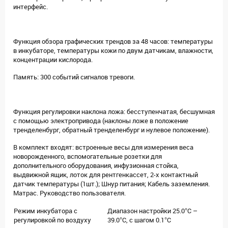
интерфейс.
Функция обзора графических трендов за 48 часов: температуры
в инкубаторе, температуры кожи по двум датчикам, влажности,
концентрации кислорода.
Память: 300 событий сигналов тревоги.
Функция регулировки наклона ложа: бесступенчатая, бесшумная
с помощью электропривода (наклоны ложе в положение
тренделенбург, обратный тренделенбург и нулевое положение).
В комплект входят: встроенные весы для измерения веса
новорожденного, вспомогательные розетки для
дополнительного оборудования, инфузионная стойка,
выдвижной ящик, лоток для рентгенкассет, 2-х контактный
датчик температуры (1шт.); Шнур питания; Кабель заземления.
Матрас. Руководство пользователя.
Режим инкубатора с
Диапазон настройки 25.0°C –
регулировкой по воздуху
39.0°C, с шагом 0.1°C