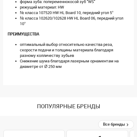
форма зуба: попеременнокосой зуб "WS"
режущий материал: HW
№ класса 107520 HW HL Board 10, передний угол 5°
№ класса 102620/102628 HW HL Board 06, передний угол
10°
ПРЕИМУЩЕСТВА
оптимальный выбор относительно качества реза,
скорости подачи и толщины материала благодаря
разному колличеству зубьев
Снижение шума благодаря лазерным орнаментам на
диаметре от Ø 250 мм
ПОПУЛЯРНЫЕ БРЕНДЫ
Все бренды