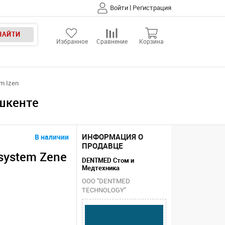
|
Войти
Регистрация
НАЙТИ
Избранное
Сравнение
Корзина
m Izen
ашкенте
ИНФОРМАЦИЯ О
В наличии
ПРОДАВЦЕ
system Zene
DENTMED Стом и
Медтехника
ООО "DENTMED
TECHNOLOGY"