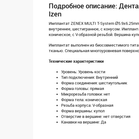
Подробное описание: Дента
Izen
Имплантат ZENEX MULTI T-System Ø5.9х6.25mm
внутреннее, шестигранное, с конусом. Импланта
коническое, с V-образной резьбой. Вершина куп
Имплантат выполнен из биосовместимого титан
тканью. Специальная многоуровневая поверхно
Технические характеристики
Уровень: Уровень кости
Тип подключения: Внутренний
Форма соединения: шестиугольник
Форма головы: прямая
Микрорезьба головки: нет
Форма тела: коническая
Резьба корпуса: V-образная
Форма вершины: купол
Отверстие в вершине: нет отверстия
Канавки на вершине: Да