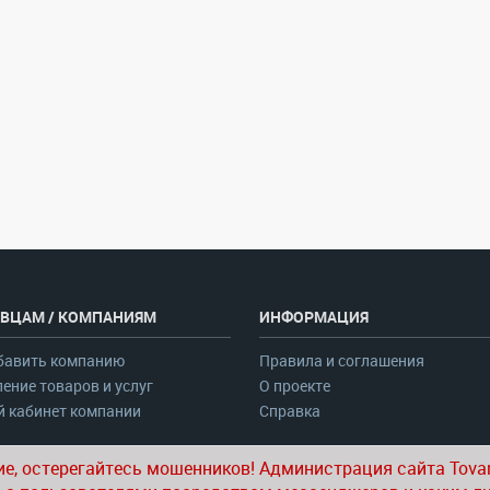
ВЦАМ / КОМПАНИЯМ
ИНФОРМАЦИЯ
бавить компанию
Правила и соглашения
ение товаров и услуг
О проекте
 кабинет компании
Справка
е, остерегайтесь мошенников! Администрация сайта Tovar