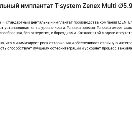
льный имплантат T-system Zenex Multi Ø5.
 — стандартный дентальный имплантат производства компании IZEN. Ег
т устанавливается на уровне кости. Головка прямая. Головка имеет скос
олообразная, без отверстия, с бороздками. Каталог этой модели отсутст
а, что минимизирует риск отторжения и обеспечивает отличную интегр
сть способствует лучшему остеоинтеграции и ускоряет процесс заживл