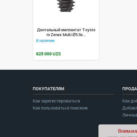
Дентальный имплантат T-syste
m Zenex Multi Ø5.9х...
В наличии
625 000 UZS
ПОКУПАТЕЛЯМ
ПРОДА
Как зарегистироваться
Как до
Как пользоваться поиском
Добавл
Личный
Внимани