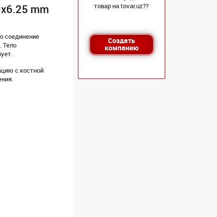
товар на tovar.uz??
9х6.25 mm
о соединение
Создать
. Тело
компанию
вует.
ацию с костной
ения.