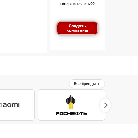
товар на tovar.uz??
Создать
компанию
Все бренды