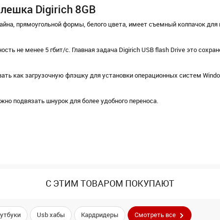
лешка Digirich 8GB
дизайна, прямоугольной формы, белого цвета, имеет съемный колпачок для
ть не менее 5 гбит/с. Главная задача Digirich USB flash Drive это сохра
ать как загрузочную флэшку для установки операционных систем Window
жно подвязать шнурок для более удобного переноса.
С ЭТИМ ТОВАРОМ ПОКУПАЮТ
утбуки
Usb хабы
Кардридеры
Смотреть все