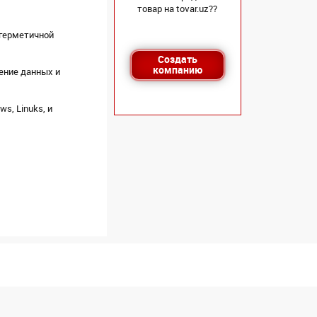
товар на tovar.uz??
 герметичной
Создать
компанию
нение данных и
s, Linuks, и