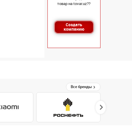
товар на tovar.uz??
Создать
компанию
Все бренды