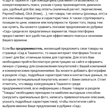
«Сад» в Ташкенте. При помощи фильтров имеется возможность
конкретизировать поиск, указав страну производителя, диапазон
цен, удобный для Вас вид оплаты (наличный расчет, перечисление,
Payme(Пэйми), Click (Клик), ...), тип товара, тип оплаты (розница, опт) и
его ключевые параметры и характеристики. А также сгруппировать
позиции по цене, новизне или популярности. Кроме того, перед тем
как купить, Вы можете сравнить похожие предложения из рубрики
«Сад» среди всех предлагаемых вариантов. Наша платформа
предоставляет все удобства для эффективного поиска и экономии
Вашего времени.
Если
Вы предприниматель
, желающий предложить свои товары на
странице «Сад в Ташкенте», то наша интернет платформа Tovar.uz
станет для Вас отличным полем для торговли. Для этого Вам
необходимо пройти бесплатную регистрацию на сайте и оформить
личную страницу для ознакомления покупателей с Вашей компанией
и коммерческими предложениями. Вы можете добавить фотографии
в разделе «Сад», подробные характеристики и контактные данные, по
которым потенциальный покупатель может с Вами связаться. Стоит
отметить, что ввиду конкуренции в Ташкенте среди
предпринимателей, всю информацию о Ваших товарах в разделе
"Товары" необходимо преподнести наиболее выгодным способом
(загрузить оригинальные фото, написать привлекательное описание,
указать подробные характеристики), чтобы посетители сайта
выбрали именно Ваше предложение в рубрике «Сад».