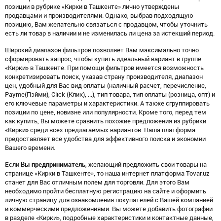
позиции в рубрике «Кирки в Ташкенте» лично утверждены
продавцами и производителями. Однако, выбрав подходящую
позицию, Вам желательно связаться с продавцом, чтобы уточнить
есть ли товар в наличии и не изменилась ли цена за истекший период.
Широкий диапазон фильтров позволяет Вам максимально точно
сформировать запрос, чтобы купить идеальный вариант в группе
«Кирки» в Ташкенте. При помощи фильтров имеется возможность
конкретизировать поиск, указав страну производителя, диапазон
цен, удобный для Вас вид оплаты (наличный расчет, перечисление,
Payme(Пэйми), Click (Клик), ...), тип товара, тип оплаты (розница, опт) и
его ключевые параметры и характеристики. А также сгруппировать
позиции по цене, новизне или популярности. Кроме того, перед тем
как купить, Вы можете сравнить похожие предложения из рубрики
«Кирки» среди всех предлагаемых вариантов. Наша платформа
предоставляет все удобства для эффективного поиска и экономии
Вашего времени.
Если
Вы предприниматель
, желающий предложить свои товары на
странице «Кирки в Ташкенте», то наша интернет платформа Tovar.uz
станет для Вас отличным полем для торговли. Для этого Вам
необходимо пройти бесплатную регистрацию на сайте и оформить
личную страницу для ознакомления покупателей с Вашей компанией
и коммерческими предложениями. Вы можете добавить фотографии
в разделе «Кирки», подробные характеристики и контактные данные,