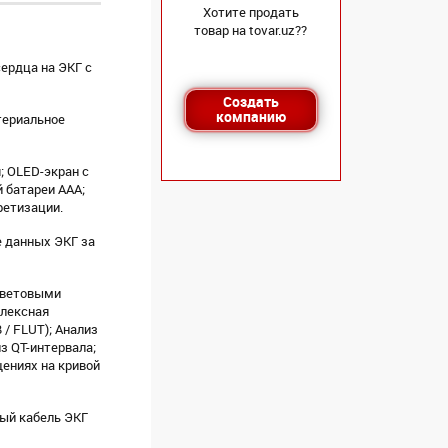
Хотите продать
товар на tovar.uz??
ердца на ЭКГ с
Создать
компанию
териальное
; OLED-экран с
й батареи AAA;
ретизации.
е данных ЭКГ за
цветовыми
плексная
/ FLUT); Анализ
з QT-интервала;
ениях на кривой
ный кабель ЭКГ