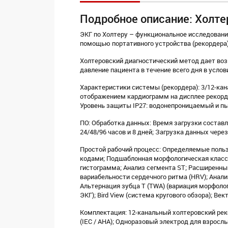
Подробное описание: Холте
ЭКГ по Холтеру – функциональное исследован
помощью портативного устройства (рекордера)
Холтеровский диагностический метод дает воз
давление пациента в течение всего дня в услов
Характеристики системы (рекордера): 3/12-ка
отображением кардиограмм на дисплее рекордер
Уровень защиты IP27: водонепроницаемый и п
ПО: Обработка данных: Время загрузки составл
24/48/96 часов и 8 дней; Загрузка данных чере
Простой рабочий процесс: Определяемые поль
кодами; Подшаблонная морфологическая класс
гистограмма; Анализ сегмента ST; Расширенный
вариабельности сердечного ритма (HRV); Анали
Альтернация зубца T (TWA) (вариация морфоло
ЭКГ); Bird View (система кругового обзора); Век
Комплектация: 12-канальный холтеровский реко
(IEC / AHA); Одноразовый электрод для взрослы