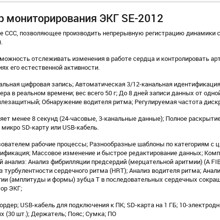
р мониторирования ЭКГ SE-2012
ие ССС, позволяющее производить непрерывную регистрацию динамики с
.
можность отслеживать изменения в работе сердца и контролировать ар
иях его естественной активности.
нальная цифровая запись; Автоматическая 3/12-канальная идентификация
а в реальном времени; вес всего 50 г; До 8 дней записи данных от одно
ылезащитный; Обнаружение водителя ритма; Регулируемая частота диск
яет менее 8 секунд (24-часовые, 3-канальные данные); Полное раскрыти
з микро SD-карту или USB-кабель.
зователем рабочие процессы; Разнообразные шаблоны по категориям с 
ификация; Массовое изменение и быстрое редактирование данных; Ком
 анализ: Анализ фибрилляции предсердий (мерцательной аритмии) (A FIB 
з турбулентности сердечного ритма (HRT); Анализ водителя ритма; Анали
гии (амплитуды и формы) зубца Т в последовательных сердечных сокращ
тор ЭКГ;
рдер; USB-кабель для подключения к ПК; SD-карта на 1 ГБ; 10-электрод
х (30 шт.); Держатель; Пояс; Сумка; ПО