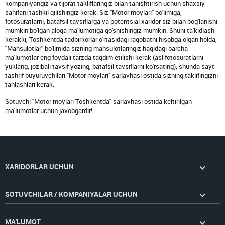
kompaniyangiz va tijorat takliflaringiz bilan tanishtirish uchun shaxsiy
sahifani tashkil qilishingiz kerak. Siz "Motor moylari" bo'limiga,
fotosuratlarni, batafsil tavsiflarga va potentsial xaridor siz bilan bog'lanishi
mumkin bo'lgan aloqa ma'lumotiga qo'shishingiz mumkin. Shuni ta'kidlash
kerakki, Toshkentda tadbirkorlar o'rtasidagi raqobatni hisobga olgan holda,
"Mahsulotlar" bo'limida sizning mahsulotlaringiz haqidagi barcha
ma'lumotlar eng foydali tarzda taqdim etilishi kerak (asl fotosuratlarni
yuklang, jozibali tavsif yozing, batafsil tavsiflarni ko'rsating), shunda sayt
tashrif buyuruvchilari "Motor moylari" sarlavhasi ostida sizning taklifingizni
tanlashlari kerak.
Sotuvchi "Motor moylari Toshkentda" sarlavhasi ostida keltirilgan
ma'lumotlar uchun javobgardir!
XARIDORLAR UCHUN
SOTUVCHILAR / KOMPANIYALAR UCHUN
MA'LUMOT