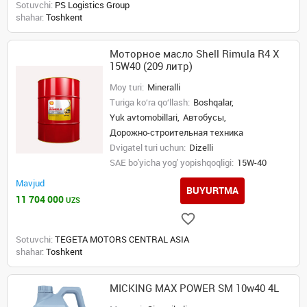
Sotuvchi:
PS Logistics Group
shahar:
Toshkent
Моторное масло Shell Rimula R4 X
15W40 (209 литр)
Moy turi:
Mineralli
Turiga ko‘ra qo‘llash:
Boshqalar,
Yuk avtomobillari,
Автобусы,
Дорожно-строительная техника
Dvigatel turi uchun:
Dizelli
SAE bo'yicha yog' yopishqoqligi:
15W-40
Mavjud
BUYURTMA
11 704 000
UZS
Sotuvchi:
TEGETA MOTORS CENTRAL ASIA
shahar:
Toshkent
MICKING MAX POWER SM 10w40 4L