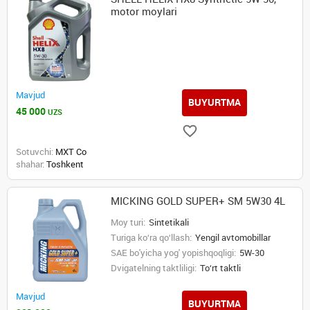
motor moylari
Mavjud
BUYURTMA
45 000
UZS
Sotuvchi:
MXT Co
shahar:
Toshkent
MICKING GOLD SUPER+ SM 5W30 4L
Moy turi:
Sintetikali
Turiga ko‘ra qo‘llash:
Yengil avtomobillar
SAE bo'yicha yog' yopishqoqligi:
5W-30
Dvigatelning taktliligi:
To‘rt taktli
Mavjud
BUYURTMA