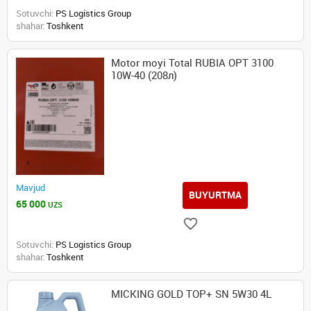
Sotuvchi:
PS Logistics Group
shahar:
Toshkent
Motor moyi Total RUBIA OPT 3100
10W-40 (208л)
Mavjud
BUYURTMA
65 000
UZS
Sotuvchi:
PS Logistics Group
shahar:
Toshkent
MICKING GOLD TOP+ SN 5W30 4L