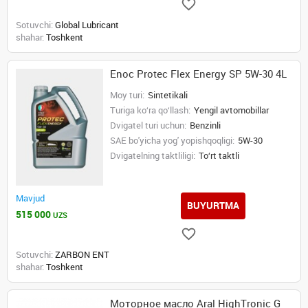
Sotuvchi:
Global Lubricant
shahar:
Toshkent
Enoc Protec Flex Energy SP 5W-30 4L
Moy turi:
Sintetikali
Turiga ko‘ra qo‘llash:
Yengil avtomobillar
Dvigatel turi uchun:
Benzinli
SAE bo'yicha yog' yopishqoqligi:
5W-30
Dvigatelning taktliligi:
To‘rt taktli
Mavjud
BUYURTMA
515 000
UZS
Sotuvchi:
ZARBON ENT
shahar:
Toshkent
Моторное масло Aral HighTronic G