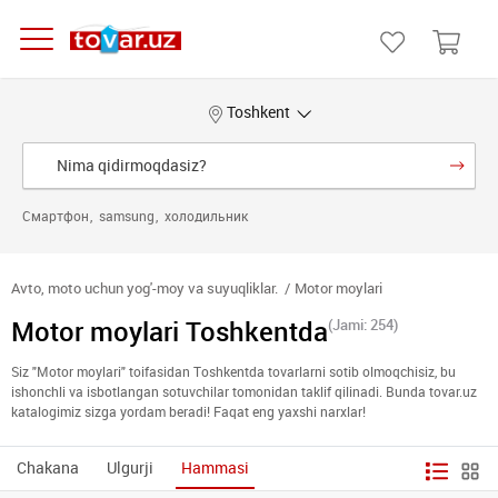
Toshkent
Смартфон
samsung
холодильник
Avto, moto uchun yog'-moy va suyuqliklar.
Motor moylari
Motor moylari Toshkentda
(Jami: 254)
Siz "Motor moylari" toifasidan Toshkentda tovarlarni sotib olmoqchisiz, bu
ishonchli va isbotlangan sotuvchilar tomonidan taklif qilinadi. Bunda tovar.uz
katalogimiz sizga yordam beradi! Faqat eng yaxshi narxlar!
Chakana
Ulgurji
Hammasi