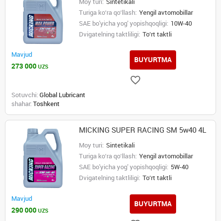
Moy turi:
Sintetikali
Turiga ko‘ra qo‘llash:
Yengil avtomobillar
SAE bo'yicha yog' yopishqoqligi:
10W-40
Dvigatelning taktliligi:
To‘rt taktli
Mavjud
BUYURTMA
273 000
UZS
Sotuvchi:
Global Lubricant
shahar:
Toshkent
MICKING SUPER RACING SM 5w40 4L
Moy turi:
Sintetikali
Turiga ko‘ra qo‘llash:
Yengil avtomobillar
SAE bo'yicha yog' yopishqoqligi:
5W-40
Dvigatelning taktliligi:
To‘rt taktli
Mavjud
BUYURTMA
290 000
UZS