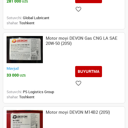
281 000
UZS
Sotuvchi:
Global Lubricant
shahar:
Toshkent
Motor moyi DEVON Gas CNG LA SAE
20W-50 (205l)
Mavjud
BUYURTMA
33 000
UZS
Sotuvchi:
PS Logistics Group
shahar:
Toshkent
Motor moyi DEVON М14В2 (205l)