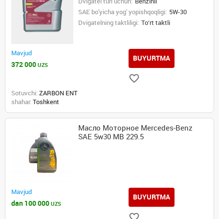
Dvigatel turi uchun:
Benzinli
SAE bo'yicha yog' yopishqoqligi:
5W-30
Dvigatelning taktliligi:
To‘rt taktli
Mavjud
BUYURTMA
372 000
UZS
Sotuvchi:
ZARBON ENT
shahar:
Toshkent
Масло Моторное Merсedes-Benz
SAE 5w30 MB 229.5
Mavjud
BUYURTMA
dan 100 000
UZS