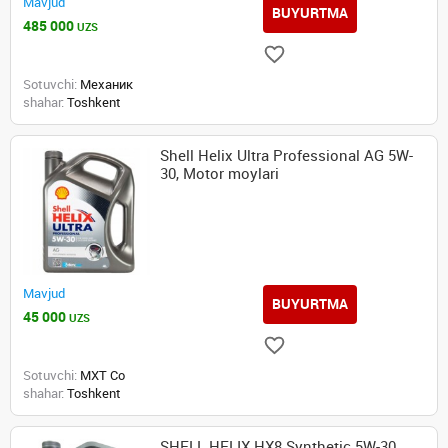
Mavjud
BUYURTMA
485 000
UZS
Sotuvchi:
Механик
shahar:
Toshkent
Shell Helix Ultra Professional AG 5W-
30, Motor moylari
Mavjud
BUYURTMA
45 000
UZS
Sotuvchi:
MXT Co
shahar:
Toshkent
SHELL HELIX HX8 Synthetic 5W-30,