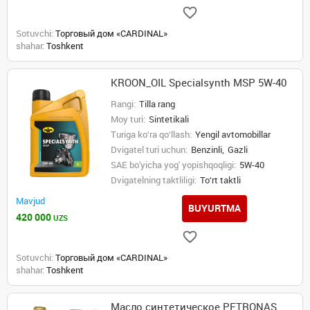
Sotuvchi:
Торговый дом «CARDINAL»
shahar:
Toshkent
KROON_OIL Specialsynth MSP 5W-40
Rangi:
Tilla rang
Moy turi:
Sintetikali
Turiga ko‘ra qo‘llash:
Yengil avtomobillar
Dvigatel turi uchun:
Benzinli,
Gazli
SAE bo'yicha yog' yopishqoqligi:
5W-40
Dvigatelning taktliligi:
To‘rt taktli
Mavjud
BUYURTMA
420 000
UZS
Sotuvchi:
Торговый дом «CARDINAL»
shahar:
Toshkent
Масло синтетическое PETRONAS