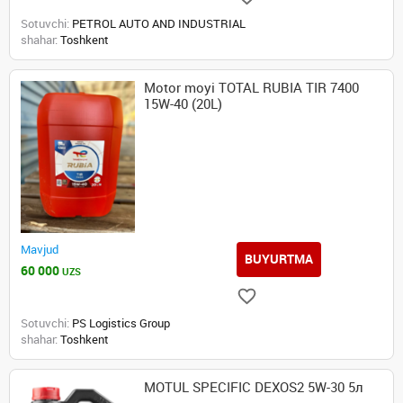
Sotuvchi:
PETROL AUTO AND INDUSTRIAL
shahar:
Toshkent
Motor moyi TOTAL RUBIA TIR 7400
15W-40 (20L)
Mavjud
BUYURTMA
60 000
UZS
Sotuvchi:
PS Logistics Group
shahar:
Toshkent
MOTUL SPECIFIC DEXOS2 5W-30 5л