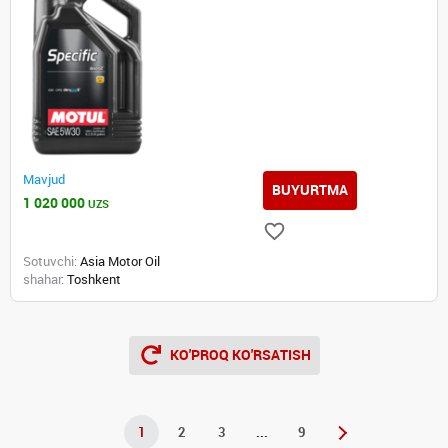
Mavjud
BUYURTMA
1 020 000
UZS
Sotuvchi:
Asia Motor Oil
shahar:
Toshkent
KO'PROQ KO'RSATISH
1
2
3
...
9