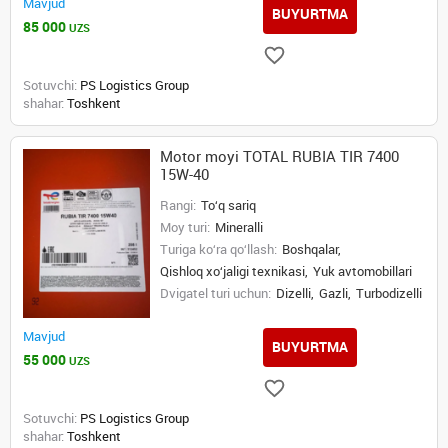
Mavjud
BUYURTMA
85 000
UZS
Sotuvchi:
PS Logistics Group
shahar:
Toshkent
Motor moyi TOTAL RUBIA TIR 7400
15W-40
Rangi:
To‘q sariq
Moy turi:
Mineralli
Turiga ko‘ra qo‘llash:
Boshqalar,
Qishloq xo‘jaligi texnikasi,
Yuk avtomobillari
Dvigatel turi uchun:
Dizelli,
Gazli,
Turbodizelli
Mavjud
BUYURTMA
55 000
UZS
Sotuvchi:
PS Logistics Group
shahar:
Toshkent