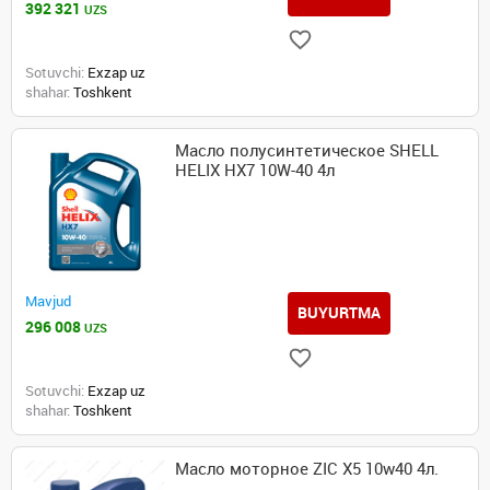
392 321
UZS
Sotuvchi:
Exzap uz
shahar:
Toshkent
Масло полусинтетическое SHELL
HELIX HX7 10W-40 4л
Mavjud
BUYURTMA
296 008
UZS
Sotuvchi:
Exzap uz
shahar:
Toshkent
Масло моторное ZIC X5 10w40 4л.