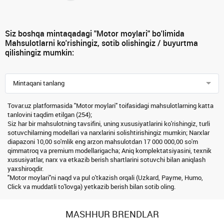
Siz boshqa mintaqadagi "Motor moylari" bo'limida
Mahsulotlarni ko'rishingiz, sotib olishingiz / buyurtma
qilishingiz mumkin:
Mintaqani tanlang
Tovar.uz platformasida "Motor moylari" toifasidagi mahsulotlarning katta
tanlovini taqdim etilgan (254);
Siz har bir mahsulotning tavsifini, uning xususiyatlarini ko'rishingiz, turli
sotuvchilarning modellari va narxlarini solishtirishingiz mumkin; Narxlar
diapazoni 10,00 so'mlik eng arzon mahsulotdan 17 000 000,00 so'm
qimmatroq va premium modellarigacha; Aniq komplektatsiyasini, texnik
xususiyatlar, narx va etkazib berish shartlarini sotuvchi bilan aniqlash
yaxshiroqdir.
"Motor moylari"ni naqd va pul o'tkazish orqali (Uzkard, Payme, Humo,
Click va muddatli to'lovga) yetkazib berish bilan sotib oling.
MASHHUR BRENDLAR