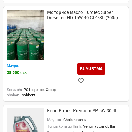
Моторное масло Eurotec Super
Dieseltec HD 15W-40 CI-4/SL (200л)
Mavjud
BUYURTMA
28 500
UZS
Sotuvchi:
PS Logistics Group
shahar:
Toshkent
Enoc Protec Premium SP 5W-30 4L
Moy turi:
Chala sintetik
Turiga ko‘ra qo‘llash:
Yengil avtomobillar