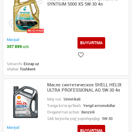
SYNTIUM 5000 XS 5W-30 4л
Mavjud
BUYURTMA
357 899
UZS
Sotuvchi:
Exzap uz
shahar:
Toshkent
Масло синтетическое SHELL HELIX
ULTRA PROFESSIONAL AG 5W-30 4л
Moy turi:
Sintetikali
Turiga ko‘ra qo‘llash:
Yengil avtomobillar
Dvigatel turi uchun:
Benzinli
SAE bo'yicha yog' yopishqoqligi:
5W-30
Mavjud
BUYURTMA