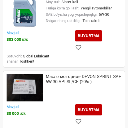
Moy turi:
Sintetikali
Turiga ko‘ra qo‘llash:
Yengil avtomobillar
SAE bo'yicha yog' yopishqoqligi:
5W-30
Dvigatelning taktliligi:
To‘rt taktli
Mavjud
BUYURTMA
303 000
UZS
Sotuvchi:
Global Lubricant
shahar:
Toshkent
Масло моторное DEVON SPRINT SAE
5W-30 API SL/CF (205л)
Mavjud
BUYURTMA
30 000
UZS