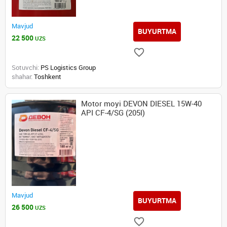
Mavjud
BUYURTMA
22 500
UZS
Sotuvchi:
PS Logistics Group
shahar:
Toshkent
Motor moyi DEVON DIESEL 15W-40
API CF-4/SG (205l)
Mavjud
BUYURTMA
26 500
UZS