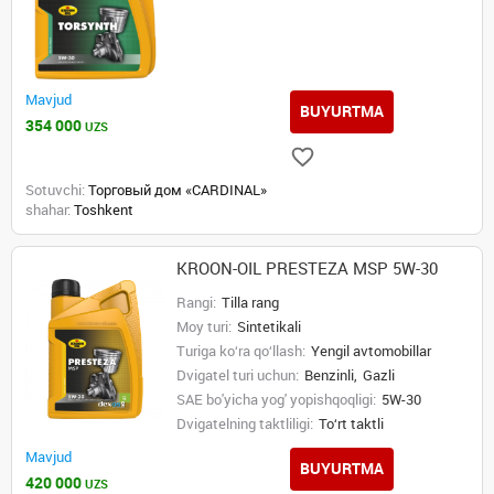
Mavjud
BUYURTMA
354 000
UZS
Sotuvchi:
Торговый дом «CARDINAL»
shahar:
Toshkent
KROON-OIL PRESTEZA MSP 5W-30
Rangi:
Tilla rang
Moy turi:
Sintetikali
Turiga ko‘ra qo‘llash:
Yengil avtomobillar
Dvigatel turi uchun:
Benzinli,
Gazli
SAE bo'yicha yog' yopishqoqligi:
5W-30
Dvigatelning taktliligi:
To‘rt taktli
Mavjud
BUYURTMA
420 000
UZS