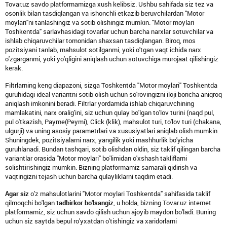
Tovar.uz savdo platformamizga xush kelibsiz. Ushbu sahifada siz tez va
osonlik bilan tasdiqlangan va ishonchli etkazib beruvchilardan "Motor
moylari"ni tanlashingiz va sotib olishingiz mumkin. "Motor moylari
Toshkentda" sarlavhasidagi tovarlar uchun barcha narxlar sotuvchilar va
ishlab chiqaruvchilar tomonidan shaxsan tasdiqlangan. Biroq, mos
pozitsiyani tanlab, mahsulot sotilganmi, yoki o'tgan vaqt ichida narx
o'zgarganmi, yoki yo'qligini aniqlash uchun sotuvchiga murojaat qilishingiz
kerak.
Filtrlarning keng diapazoni, sizga Toshkentda "Motor moylari" Toshkentda
guruhidagi ideal variantni sotib olish uchun so'rovingizni iloji boricha aniqroq
aniqlash imkonini beradi. Filtrlar yordamida ishlab chiqaruvchining
mamlakatini, narx oralig'ini, siz uchun qulay bo'lgan to'lov turini (naqd pul,
pul o'tkazish, Payme(Peymi), Click (klik), mahsulot turi, to'lov turi (chakana,
ulgurji) va uning asosiy parametrlari va xususiyatlari aniqlab olish mumkin.
Shuningdek, pozitsiyalarni narx, yangilik yoki mashhurlik bo'yicha
guruhlanadi. Bundan tashqari, sotib olishdan oldin, siz taklif qilingan barcha
variantlar orasida "Motor moylari" bo'limidan o'xshash takliflarni
solishtirishingiz mumkin. Bizning platformamiz samarali qidirish va
vaqtingizni tejash uchun barcha qulayliklarni taqdim etadi.
Agar siz
o'z mahsulotlarini "Motor moylari Toshkentda" sahifasida taklif
qilmoqchi bo'lgan
tadbirkor bo'lsangiz
, u holda, bizning Tovar.uz internet
platformamiz, siz uchun savdo qilish uchun ajoyib maydon bo'ladi. Buning
uchun siz saytda bepul ro'yxatdan o'tishingiz va xaridorlarni