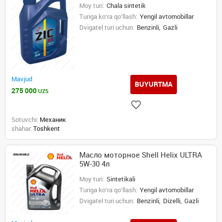
Moy turi:
Chala sintetik
Turiga ko‘ra qo‘llash:
Yengil avtomobillar
Dvigatel turi uchun:
Benzinli,
Gazli
Mavjud
BUYURTMA
275 000
UZS
Sotuvchi:
Механик
shahar:
Toshkent
Масло моторное Shell Helix ULTRA
5W-30 4л
Moy turi:
Sintetikali
Turiga ko‘ra qo‘llash:
Yengil avtomobillar
Dvigatel turi uchun:
Benzinli,
Dizelli,
Gazli