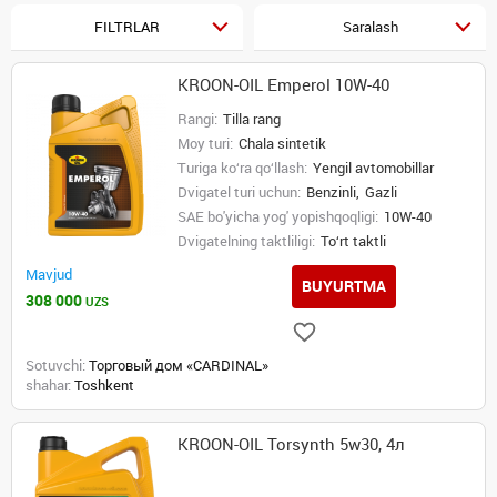
FILTRLAR
Saralash
KROON-OIL Emperol 10W-40
Rangi:
Tilla rang
Moy turi:
Chala sintetik
Turiga ko‘ra qo‘llash:
Yengil avtomobillar
Dvigatel turi uchun:
Benzinli,
Gazli
SAE bo'yicha yog' yopishqoqligi:
10W-40
Dvigatelning taktliligi:
To‘rt taktli
Mavjud
BUYURTMA
308 000
UZS
Sotuvchi:
Торговый дом «CARDINAL»
shahar:
Toshkent
KROON-OIL Torsynth 5w30, 4л