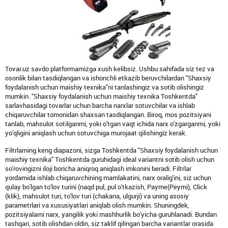
Tovar.uz savdo platformamizga xush kelibsiz. Ushbu sahifada siz tez va
osonlik bilan tasdiqlangan va ishonchli etkazib beruvchilardan "Shaxsiy
foydalanish uchun maishiy texnika"ni tanlashingiz va sotib olishingiz
mumkin. "Shaxsiy foydalanish uchun maishiy texnika Toshkentda"
sarlavhasidagi tovarlar uchun barcha narxlar sotuvchilar va ishlab
chiqaruvchilar tomonidan shaxsan tasdiqlangan. Biroq, mos pozitsiyani
tanlab, mahsulot sotilganmi, yoki o'tgan vaqt ichida narx o'zgarganmi, yoki
yo'qligini aniqlash uchun sotuvchiga murojaat qilishingiz kerak.
Filtrlarning keng diapazoni, sizga Toshkentda "Shaxsiy foydalanish uchun
maishiy texnika" Toshkentda guruhidagi ideal variantni sotib olish uchun
so'rovingizni iloji boricha aniqroq aniqlash imkonini beradi. Filtrlar
yordamida ishlab chiqaruvchining mamlakatini, narx oralig'ini, siz uchun
qulay bo'lgan to'lov turini (naqd pul, pul o'tkazish, Payme(Peymi), Click
(klik), mahsulot turi, to'lov turi (chakana, ulgurji) va uning asosiy
parametrlari va xususiyatlari aniqlab olish mumkin. Shuningdek,
pozitsiyalarni narx, yangilik yoki mashhurlik bo'yicha guruhlanadi. Bundan
tashqari, sotib olishdan oldin, siz taklif qilingan barcha variantlar orasida