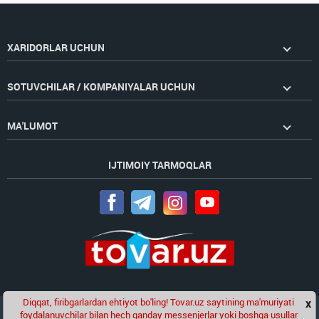
XARIDORLAR UCHUN
SOTUVCHILAR / KOMPANIYALAR UCHUN
MA'LUMOT
IJTIMOIY TARMOQLAR
Diqqat, firibgarlardan ehtiyot bo'ling! Tovar.uz saytining ma'muriyati
x
Chat
foydalanuvchilar bilan hech qanday messenjerlar yoki boshqa usullar
Golden Pages
kompaniyasining loyihasi