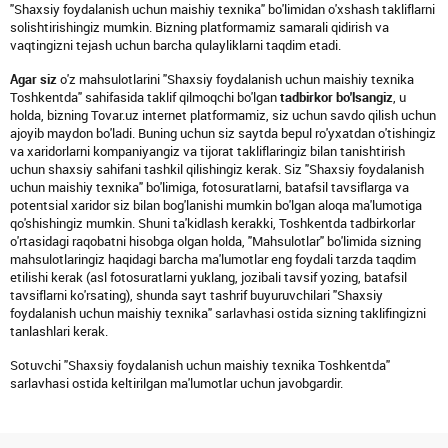
"Shaxsiy foydalanish uchun maishiy texnika" bo'limidan o'xshash takliflarni
solishtirishingiz mumkin. Bizning platformamiz samarali qidirish va
vaqtingizni tejash uchun barcha qulayliklarni taqdim etadi.
Agar siz
o'z mahsulotlarini "Shaxsiy foydalanish uchun maishiy texnika
Toshkentda" sahifasida taklif qilmoqchi bo'lgan
tadbirkor bo'lsangiz
, u
holda, bizning Tovar.uz internet platformamiz, siz uchun savdo qilish uchun
ajoyib maydon bo'ladi. Buning uchun siz saytda bepul ro'yxatdan o'tishingiz
va xaridorlarni kompaniyangiz va tijorat takliflaringiz bilan tanishtirish
uchun shaxsiy sahifani tashkil qilishingiz kerak. Siz "Shaxsiy foydalanish
uchun maishiy texnika" bo'limiga, fotosuratlarni, batafsil tavsiflarga va
potentsial xaridor siz bilan bog'lanishi mumkin bo'lgan aloqa ma'lumotiga
qo'shishingiz mumkin. Shuni ta'kidlash kerakki, Toshkentda tadbirkorlar
o'rtasidagi raqobatni hisobga olgan holda, "Mahsulotlar" bo'limida sizning
mahsulotlaringiz haqidagi barcha ma'lumotlar eng foydali tarzda taqdim
etilishi kerak (asl fotosuratlarni yuklang, jozibali tavsif yozing, batafsil
tavsiflarni ko'rsating), shunda sayt tashrif buyuruvchilari "Shaxsiy
foydalanish uchun maishiy texnika" sarlavhasi ostida sizning taklifingizni
tanlashlari kerak.
Sotuvchi "Shaxsiy foydalanish uchun maishiy texnika Toshkentda"
sarlavhasi ostida keltirilgan ma'lumotlar uchun javobgardir.