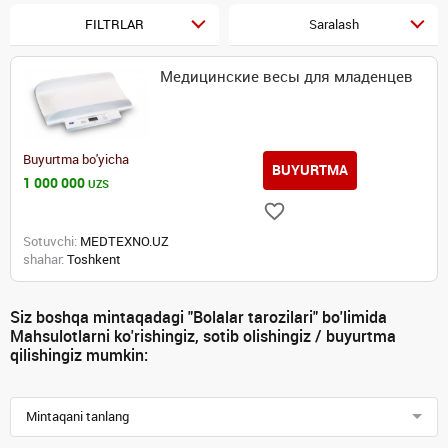
FILTRLAR
Saralash
Медицинские весы для младенцев
Buyurtma bo'yicha
BUYURTMA
1 000 000
UZS
Sotuvchi:
MEDTEXNO.UZ
shahar:
Toshkent
Siz boshqa mintaqadagi "Bolalar tarozilari" bo'limida
Mahsulotlarni ko'rishingiz, sotib olishingiz / buyurtma
qilishingiz mumkin:
Mintaqani tanlang