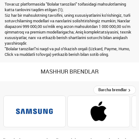
Tovar.uz platformasida "Bolalar tarozilari" toifasidagi mahsulotlarning
katta tanlovini taqdim etilgan (1);
Siz har bir mahsulotning tavsifini, uning xususiyatlarini ko'rishingiz, turli
sotuvchilarning modellari va narxlarini solishtirishingiz mumkin; Narxlar
diapazoni 999 000,00 so'mlik eng arzon mahsulotdan 1 000 000,00 so'm
qimmatroq va premium modellarigacha; Aniq komplektatsiyasini, texnik
xususiyatlar, narx va etkazib berish shartlarini sotuvchi bilan aniqlash
yaxshiroqdir.
"Bolalar tarozilari"ni naqd va pul o'tkazish orqali (Uzkard, Payme, Humo,
Click va muddatli to'lovga) yetkazib berish bilan sotib oling.
MASHHUR BRENDLAR
Barcha brendlar