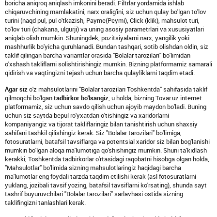
boricha aniqroq aniqlash imkonini beradi. Filtrlar yordamida ishlab
chiqaruvchining mamlakatini, narx oralig'ini, siz uchun qulay bo'lgan to'lov
turini (naqd pul, pul o'tkazish, Payme(Peymi), Click (klik), mahsulot turi,
to'lov turi (chakana, ulgurji) va uning asosiy parametrlari va xususiyatlari
aniqlab olish mumkin. Shuningdek, pozitsiyalarni narx, yangilik yoki
mashhurlik bo'yicha guruhlanadi. Bundan tashqari, sotib olishdan oldin, siz
taklif qilingan barcha variantlar orasida "Bolalar tarozilari" bo'limidan
o'xshash takliflarni solishtirishingiz mumkin. Bizning platformamiz samarali
qidirish va vaqtingizni tejash uchun barcha qulayliklarni taqdim etadi.
Agar siz
o'z mahsulotlarini "Bolalar tarozilari Toshkentda" sahifasida taklif
qilmoqchi bo'lgan
tadbirkor bo'lsangiz
, u holda, bizning Tovar.uz internet
platformamiz, siz uchun savdo qilish uchun ajoyib maydon bo'ladi. Buning
uchun siz saytda bepul ro'yxatdan o'tishingiz va xaridorlarni
kompaniyangiz va tijorat takliflaringiz bilan tanishtirish uchun shaxsiy
sahifani tashkil qilishingiz kerak. Siz "Bolalar tarozilari" bo'limiga,
fotosuratlarni, batafsil tavsiflarga va potentsial xaridor siz bilan bog'lanishi
mumkin bo'lgan aloqa ma'lumotiga qo'shishingiz mumkin. Shuni ta'kidlash
kerakki, Toshkentda tadbirkorlar o'rtasidagi raqobatni hisobga olgan holda,
"Mahsulotlar" bo'limida sizning mahsulotlaringiz haqidagi barcha
ma'lumotlar eng foydali tarzda taqdim etilishi kerak (asl fotosuratlarni
yuklang, jozibali tavsif yozing, batafsil tavsiflarni ko'rsating), shunda sayt
tashrif buyuruvchilari "Bolalar tarozilari" sarlavhasi ostida sizning
taklifingizni tanlashlari kerak.