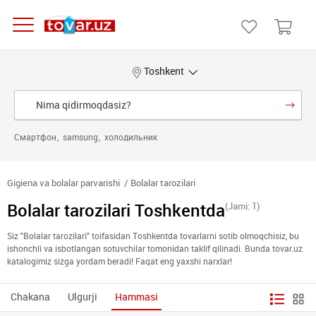
Toshkent
Смартфон
samsung
холодильник
Gigiena va bolalar parvarishi
Bolalar tarozilari
Bolalar tarozilari Toshkentda
(Jami: 1)
Siz "Bolalar tarozilari" toifasidan Toshkentda tovarlarni sotib olmoqchisiz, bu
ishonchli va isbotlangan sotuvchilar tomonidan taklif qilinadi. Bunda tovar.uz
katalogimiz sizga yordam beradi! Faqat eng yaxshi narxlar!
Chakana
Ulgurji
Hammasi