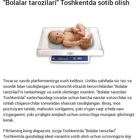
"Bolalar tarozilari" Toshkentda sotib olish
Tovar.uz savdo platformamizga xush kelibsiz. Ushbu sahifada siz tez va
osonlik bilan tasdiqlangan va ishonchli etkazib beruvchilardan "Bolalar
tarozilari"ni tanlashingiz va sotib olishingiz mumkin. "Bolalar tarozilari
Toshkentda" sarlavhasidagi tovarlar uchun barcha narxlar sotuvchilar va
ishlab chiqaruvchilar tomonidan shaxsan tasdiqlangan. Biroq, mos
pozitsiyani tanlab, mahsulot sotilganmi, yoki o'tgan vaqt ichida narx
o'zgarganmi, yoki yo'qligini aniqlash uchun sotuvchiga murojaat qilishingiz
kerak.
Filtrlarning keng diapazoni, sizga Toshkentda "Bolalar tarozilari"
Toshkentda guruhidagi ideal variantni sotib olish uchun so'rovingizni iloji