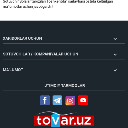
Sotuvchi "Bolalar tarozilari Toshkentda" sarlavhasi ostida keltirilgan
ma'lumotlar uchun javobgardir!
XARIDORLAR UCHUN
SOTUVCHILAR / KOMPANIYALAR UCHUN
MA'LUMOT
IJTIMOIY TARMOQLAR