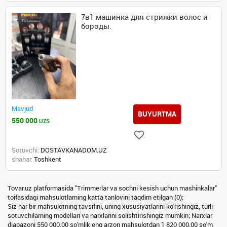
7в1 машинка для стрижки волос и
бороды.
Mavjud
BUYURTMA
550 000
UZS
Sotuvchi:
DOSTAVKANADOM.UZ
shahar:
Toshkent
Tovar.uz platformasida "Trimmerlar va sochni kesish uchun mashinkalar"
toifasidagi mahsulotlarning katta tanlovini taqdim etilgan (0);
Siz har bir mahsulotning tavsifini, uning xususiyatlarini ko'rishingiz, turli
sotuvchilarning modellari va narxlarini solishtirishingiz mumkin; Narxlar
diapazoni 550 000,00 so'mlik eng arzon mahsulotdan 1 820 000,00 so'm