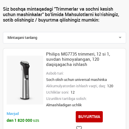
Siz boshqa mintaqadagi "Trimmerlar va sochni kesish
uchun mashinkalar" bo'limida Mahsulotlarni ko'rishingiz,
sotib olishingiz / buyurtma qilishingiz mumkin:
Mintaqani tanlang
Philips MG7735 trimmeri, 12 si 1,
suvdan himoyalangan, 120
daqiqagacha ishlash
Asbob turi:
Soch olish uchun universal mashinka
Akkumulyatordan ishlash vaqti, daq:
120
Uchliklar soni:
12
Uzunlikni tartibga solish:
Almashiladigan uchlik
Mavjud
BUYURTMA
dan 1 820 000
UZS