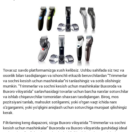
Tovar.uz savdo platformamizga xush kelibsiz. Ushbu sahifada siz tez va
osonlik bilan tasdiqlangan va ishonchli etkazib beruvchilardan "Trimmerlar
va sochni kesish uchun mashinkalar"ni tanlashingiz va sotib olishingiz
mumkin. "Trimmerlar va sochni kesish uchun mashinkalar Buxoroda va
Buxoro viloyatida" sarlavhasidagi tovarlar uchun barcha narxlar sotuvchilar
va ishlab chiqaruvchilar tomonidan shaxsan tasdiqlangan. Biroq, mos
pozitsiyani tanlab, mahsulot sotilganmi, yoki o'tgan vaqt ichida narx
o'zgarganmi, yoki yo'qligini aniqlash uchun sotuvchiga murojaat qilishingiz
kerak.
Filtrlarning keng diapazoni, sizga Buxoro viloyatida "Trimmerlar va sochni
kesish uchun mashinkalar" Buxoroda va Buxoro viloyatida guruhidagi ideal