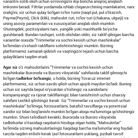
variantni sotib olish uchun so'rovingizni iloji boricha aniqroq aniqlash
imkonini beradi. Filtrlar yordamida ishlab chiqaruvchining mamlakatini, narx
oralig'ini, siz uchun qulay bo'lgan to'lov turini (naqd pul, pul o'tkazish,
Payme(Peymi), Click (klik), mahsulot turi, to'lov turi (chakana, ulgurji) va
uning asosiy parametrlari va xususiyatlari aniqlab olish mumkin.
Shuningdek, pozitsiyalarni narx, yangilik yoki mashhurlik bo'yicha
guruhlanadi. Bundan tashqari, sotib olishdan oldin, siz taklif qilingan barcha
variantlar orasida "Trimmerlar va sochni kesish uchun mashinkalar"
bo'limidan o'xshash takliflarni solishtirishingiz mumkin. Bizning
platformamiz samarali qidirish va vaqtingizni tejash uchun barcha
qulayliklarni taqdim etadi.
Agar siz
o'z mahsulotlarini "Trimmerlar va sochni kesish uchun
mashinkalar Buxoroda va Buxoro viloyatida" sahifasida taklif qilmoqchi
bo'lgan
tadbirkor bo'lsangiz
, u holda, bizning Tovar.uz internet
platformamiz, siz uchun savdo qilish uchun ajoyib maydon bo'ladi. Buning
uchun siz saytda bepul ro'yxatdan o'tishingiz va xaridorlarni
kompaniyangiz va tijorat takliflaringiz bilan tanishtirish uchun shaxsiy
sahifani tashkil qilishingiz kerak. Siz "Trimmerlar va sochni kesish uchun
mashinkalar" bo'limiga, fotosuratlarni, batafsil tavsiflarga va potentsial
xaridor siz bilan bog'lanishi mumkin bo'lgan aloqa ma'lumotiga qo'shishingiz
mumkin. Shuni ta'kidlash kerakki, Buxoroda va Buxoro viloyatida
tadbirkorlar o'rtasidagi raqobatni hisobga olgan holda, "Mahsulotlar"
bo'limida sizning mahsulotlaringiz haqidagi barcha ma'lumotlar eng foydali
tarzda taqdim etilishi kerak (asl fotosuratlarni yuklang, jozibali tavsif