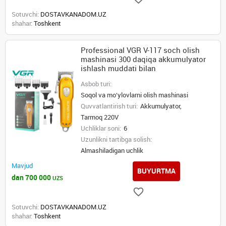
Sotuvchi:
DOSTAVKANADOM.UZ
shahar:
Toshkent
Professional VGR V-117 soch olish
mashinasi 300 daqiqa akkumulyator
ishlash muddati bilan
Asbob turi:
Soqol va mo‘ylovlarni olish mashinasi
Quvvatlantirish turi:
Akkumulyator,
Tarmoq 220V
Uchliklar soni:
6
Uzunlikni tartibga solish:
Almashiladigan uchlik
Mavjud
BUYURTMA
dan 700 000
UZS
Sotuvchi:
DOSTAVKANADOM.UZ
shahar:
Toshkent