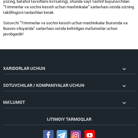
yozing, batafsil tavsiflarni ko'rsating), shunda sayt tashrif buyuruvchilari
"Trimmerlar va sochni kesish uchun mashinkalar" sarlavhasi ostida sizning
taklifingizni tanlashlari kerak.
Sotuvchi "Trimmerlar va sochni kesish uchun mashinkalar Buxoroda va
Buxoro viloyatida" sarlavhasi ostida keltirilgan ma'lumotlar uchun
javobgardir!
XARIDORLAR UCHUN
SOTUVCHILAR / KOMPANIYALAR UCHUN
MA'LUMOT
IJTIMOIY TARMOQLAR