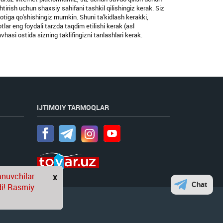
htirish uchun shaxsiy sahifani tashkil qilishingiz kerak. Siz
umotiga qo'shishingiz mumkin. Shuni ta'kidlash kerakki,
lar eng foydali tarzda taqdim etilishi kerak (asl
avhasi ostida sizning taklifingizni tanlashlari kerak.
IJTIMOIY TARMOQLAR
anuvchilar
x
Chat
di! Rasmiy
angan