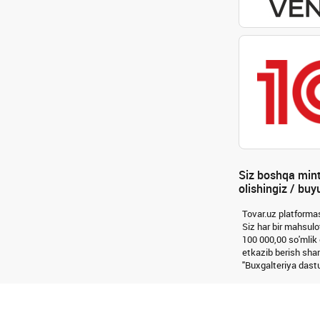
Siz boshqa minta
olishingiz / bu
Tovar.uz platformas
Siz har bir mahsulot
100 000,00 so'mlik
etkazib berish shar
"Buxgalteriya dastu