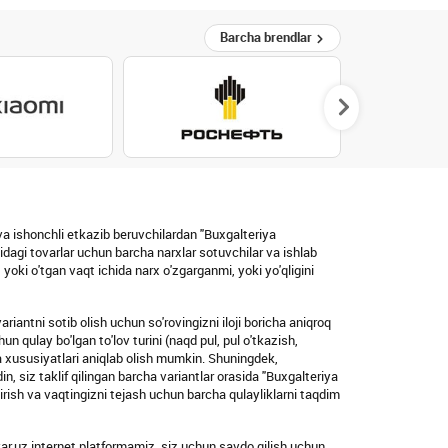
Barcha brendlar
va ishonchli etkazib beruvchilardan "Buxgalteriya
idagi tovarlar uchun barcha narxlar sotuvchilar va ishlab
oki o'tgan vaqt ichida narx o'zgarganmi, yoki yo'qligini
iantni sotib olish uchun so'rovingizni iloji boricha aniqroq
un qulay bo'lgan to'lov turini (naqd pul, pul o'tkazish,
 va xususiyatlari aniqlab olish mumkin. Shuningdek,
n, siz taklif qilingan barcha variantlar orasida "Buxgalteriya
dirish va vaqtingizni tejash uchun barcha qulayliklarni taqdim
ovar.uz internet platformamiz, siz uchun savdo qilish uchun