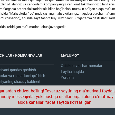
n o'tishingiz va xaridorlarni kompaniyangiz va tijorat takliflaringiz bilan tanis
tavsiflarga va potentsial xaridor siz bilan bog'lanishi mumkin bo'lgan aloqa ma'l
holda, "Mahsulotlar" bo'limida sizning mahsulotlaringiz haqidagi barcha ma'lumot
larni ko'rsating), shunda sayt tashrif buyuruvchilari "Buxgalteriya dasturlari" sarl
ida keltirilgan ma'lumotlar uchun javobgardir!
CHILAR / KOMPANIYALAR
MA'LUMOT
N
Qoidalar va shartnomalar
iyani qanday qo'shish
Loyiha haqida
tlar va xizmatlarni qo'shish
Yordam
yaning shaxsiy kabineti
bgarlardan ehtiyot bo'ling! Tovar.uz saytining ma'muriyati foydal
anday messenjerlar yoki boshqa usullar orqali aloqa o'rnatmay
aloqa kanallari faqat saytda ko'rsatilgan!
© 2020-2026 tovar.uz | Barcha huquqlar himoyal