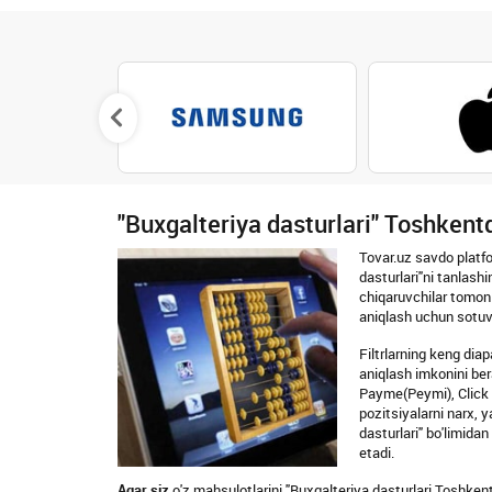
"Buxgalteriya dasturlari" Toshkentd
Tovar.uz savdo platfo
dasturlari"ni tanlash
chiqaruvchilar tomoni
aniqlash uchun sotuvc
Filtrlarning keng dia
aniqlash imkonini bera
Payme(Peymi), Click (
pozitsiyalarni narx, y
dasturlari" bo'limida
etadi.
Agar siz
o'z mahsulotlarini "Buxgalteriya dasturlari Toshkent