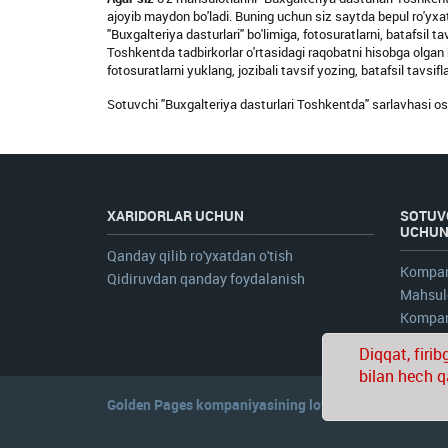
ajoyib maydon bo'ladi. Buning uchun siz saytda bepul ro'yxatda
"Buxgalteriya dasturlari" bo'limiga, fotosuratlarni, batafsil 
Toshkentda tadbirkorlar o'rtasidagi raqobatni hisobga olgan 
fotosuratlarni yuklang, jozibali tavsif yozing, batafsil tavsif
Sotuvchi "Buxgalteriya dasturlari Toshkentda" sarlavhasi ost
XARIDORLAR UCHUN
SOTUV
UCHU
Qanday qilib ro'yxatdan o'tish
Kompan
Qidiruvdan qanday foydalanish
Mahsulo
Kompani
Diqqat, firi
bilan hech q
Golden Pages
kompaniyasining loyihasi