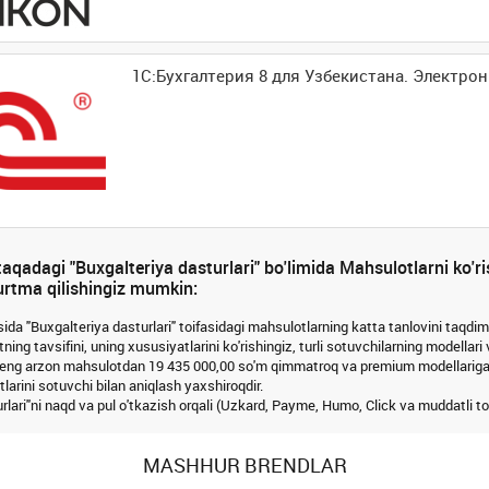
1С:Бухгалтерия 8 для Узбекистана. Электро
qadagi "Buxgalteriya dasturlari" bo'limida Mahsulotlarni ko'ris
yurtma qilishingiz mumkin:
ida "Buxgalteriya dasturlari" toifasidagi mahsulotlarning katta tanlovini taqdim 
ning tavsifini, uning xususiyatlarini ko'rishingiz, turli sotuvchilarning modellari
 eng arzon mahsulotdan 19 435 000,00 so'm qimmatroq va premium modellarigach
tlarini sotuvchi bilan aniqlash yaxshiroqdir.
rlari"ni naqd va pul o'tkazish orqali (Uzkard, Payme, Humo, Click va muddatli to'
MASHHUR BRENDLAR