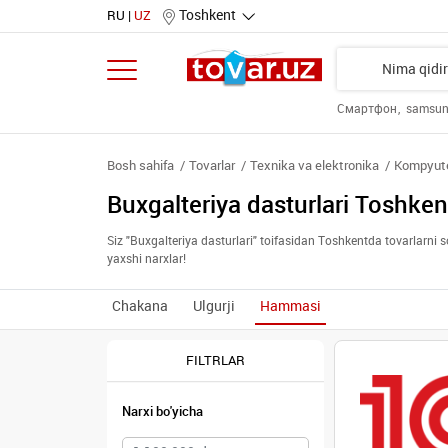
Toshkent
RU
UZ
Смартфон
samsu
Bosh sahifa
Tovarlar
Texnika va elektronika
Kompyuter
Buxgalteriya dasturlari Toshke
Siz "Buxgalteriya dasturlari" toifasidan Toshkentda tovarlarni 
yaxshi narxlar!
Chakana
Ulgurji
Hammasi
FILTRLAR
Narxi bo'yicha