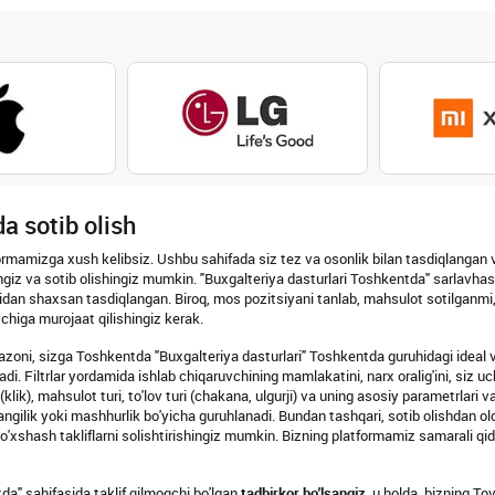
a sotib olish
rmamizga xush kelibsiz. Ushbu sahifada siz tez va osonlik bilan tasdiqlangan 
ingiz va sotib olishingiz mumkin. "Buxgalteriya dasturlari Toshkentda" sarlavhas
dan shaxsan tasdiqlangan. Biroq, mos pozitsiyani tanlab, mahsulot sotilganmi, y
higa murojaat qilishingiz kerak.
pazoni, sizga Toshkentda "Buxgalteriya dasturlari" Toshkentda guruhidagi ideal var
di. Filtrlar yordamida ishlab chiqaruvchining mamlakatini, narx oralig'ini, siz uch
klik), mahsulot turi, to'lov turi (chakana, ulgurji) va uning asosiy parametrlari
angilik yoki mashhurlik bo'yicha guruhlanadi. Bundan tashqari, sotib olishdan oldi
n o'xshash takliflarni solishtirishingiz mumkin. Bizning platformamiz samarali qi
da" sahifasida taklif qilmoqchi bo'lgan
tadbirkor bo'lsangiz
, u holda, bizning T