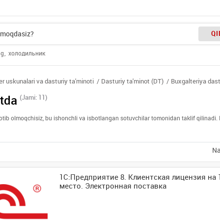
QI
ng
холодильник
 uskunalari va dasturiy ta'minoti
Dasturiy ta'minot (DT)
Buxgalteriya dast
ntda
(Jami: 11)
sotib olmoqchisiz, bu ishonchli va isbotlangan sotuvchilar tomonidan taklif qilinad
Na
1С:Предприятие 8. Клиентская лицензия на 
место. Электронная поставка