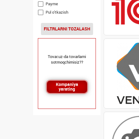
Payme
Pul o'tkazish
FILTRLARNI TOZALASH
Tovar.uz-da tovarlarni
sotmoqchimisiz??
Kompaniya
yarating