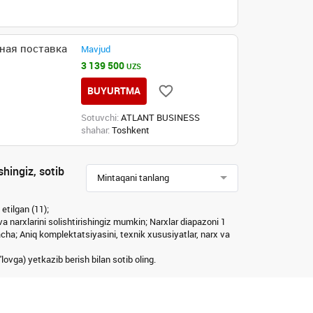
нная поставка
Mavjud
3 139 500
UZS
BUYURTMA
Sotuvchi:
ATLANT BUSINESS
shahar:
Toshkent
hingiz, sotib
Mintaqani tanlang
etilgan (11);
 va narxlarini solishtirishingiz mumkin; Narxlar diapazoni 1
a; Aniq komplektatsiyasini, texnik xususiyatlar, narx va
lovga) yetkazib berish bilan sotib oling.