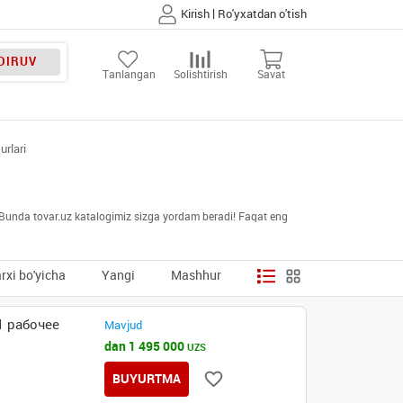
|
Kirish
Ro'yxatdan o'tish
DIRUV
Tanlangan
Solishtirish
Savat
urlari
i. Bunda tovar.uz katalogimiz sizga yordam beradi! Faqat eng
rxi bo'yicha
Yangi
Mashhur
1 рабочее
Mavjud
dan 1 495 000
UZS
BUYURTMA