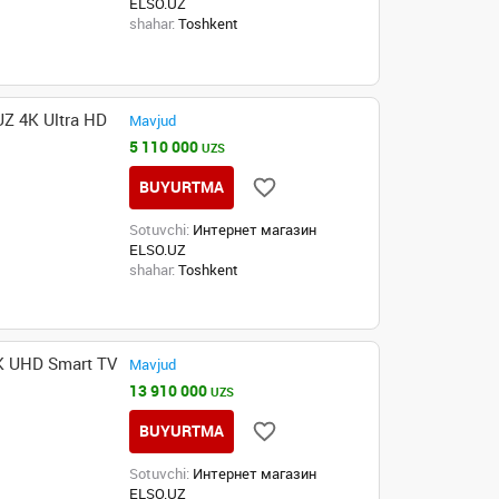
ELSO.UZ
shahar:
Toshkent
 4K Ultra HD
Mavjud
5 110 000
UZS
BUYURTMA
Sotuvchi:
Интернет магазин
ELSO.UZ
shahar:
Toshkent
 UHD Smart TV
Mavjud
13 910 000
UZS
BUYURTMA
Sotuvchi:
Интернет магазин
ELSO.UZ