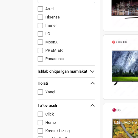
Artel
Hisense
Immer
LG
MoonX
PREMIER
Panasonic
Samsung
Ishlab chiqarilgan mamlakat
Shivaki (UZ)
Holati
Sony
TCL
Yangi
Toshiba
To'lov usuli
Vesta (Artel)
Click
Ziffler
Humo
Kredit / Lizing