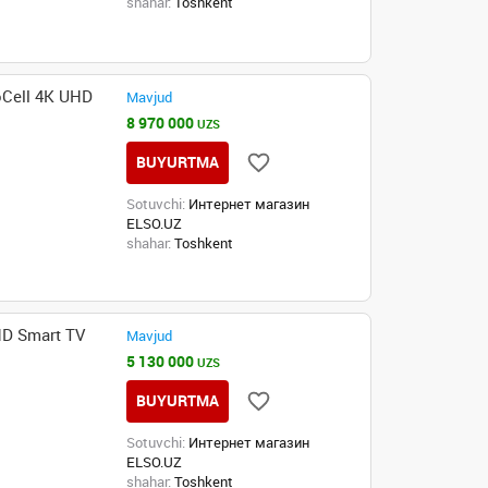
shahar:
Toshkent
Cell 4K UHD
Mavjud
8 970 000
UZS
BUYURTMA
Sotuvchi:
Интернет магазин
ELSO.UZ
shahar:
Toshkent
D Smart TV
Mavjud
5 130 000
UZS
BUYURTMA
Sotuvchi:
Интернет магазин
ELSO.UZ
shahar:
Toshkent