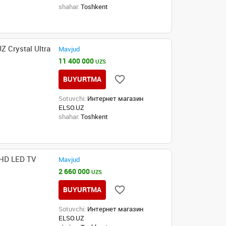
shahar:
Toshkent
Crystal Ultra
Mavjud
11 400 000
UZS
BUYURTMA
Sotuvchi:
Интернет магазин
ELSO.UZ
shahar:
Toshkent
 HD LED TV
Mavjud
2 660 000
UZS
BUYURTMA
Sotuvchi:
Интернет магазин
ELSO.UZ