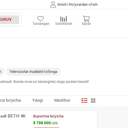
|
Kirish
Ro'yxatdan o'tish
DIRUV
Tanlangan
Solishtirish
Savat
i
Televizorlar muddatli to'lovga
f qilinadi. Bunda tovar.uz katalogimiz sizga yordam beradi!
rxi bo'yicha
Yangi
Mashhur
ый BET-H 4K
Buyurtma bo'yicha
5 799 000
UZS