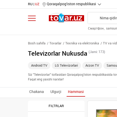
Qoraqalpog'iston respublikasi
RU
UZ
Смартфон
samsu
Bosh sahifa
Tovarlar
Texnika va elektronika
TV va vid
Televizorlar Nukusda
(Jami: 173)
Android TV
LG Televizorlari
Arzon TV
Samsun
Siz "Televizorlar" toifasidan Qoraqalpog'iston respublikasida t
Faqat eng yaxshi narxlar!
Chakana
Ulgurji
Hammasi
FILTRLAR