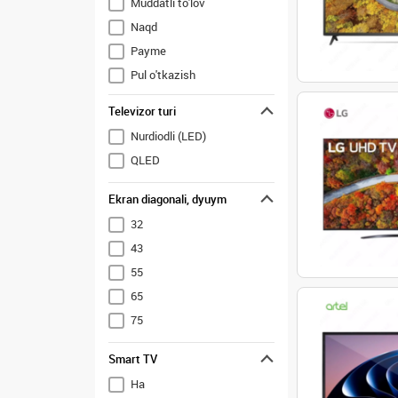
Muddatli to'lov
Naqd
Payme
Pul o'tkazish
Uzcard
Televizor turi
Nurdiodli (LED)
QLED
Ekran diagonali, dyuym
32
43
55
65
75
Smart TV
Ha