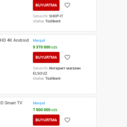
BUYURTMA
Sotuvchi:
SHOP-IT
shahar:
Toshkent
 HD 4K Android
Mavjud
5 370 000
UZS
BUYURTMA
Sotuvchi:
Интернет магазин
ELSO.UZ
shahar:
Toshkent
D Smart TV
Mavjud
7 500 000
UZS
BUYURTMA