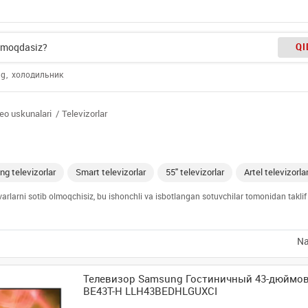
QI
ng
холодильник
eo uskunalari
Televizorlar
g televizorlar
Smart televizorlar
55" televizorlar
Artel televizorlar
ovarlarni sotib olmoqchisiz, bu ishonchli va isbotlangan sotuvchilar tomonidan takli
Na
Телевизор Samsung Гостиничный 43-дюймов
BE43T-H LLH43BEDHLGUXCI