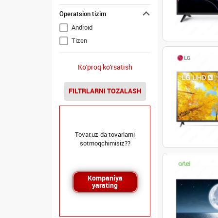
Operatsion tizim
Android
Tizen
Ko'proq ko'rsatish
FILTRLARNI TOZALASH
Tovar.uz-da tovarlarni
sotmoqchimisiz??
Kompaniya
yarating